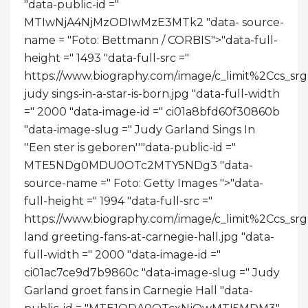
"data-public-id ="
MTIwNjA4NjMzODIwMzE3MTk2 "data- source-
name = "Foto: Bettmann / CORBIS">
"data-full-
height =" 1493 "data-full-src ="
https://www.biography.com/.image/c_limit%2C
judy sings-in-a-star-is-born.jpg "data-full-width
=" 2000 "data-image-id =" ci01a8bfd60f30860b
"data-image-slug =" Judy Garland Sings In
''Een ster is geboren''"data-public-id ="
MTE5NDg0MDU0OTc2MTY5NDg3 "data-
source-name =" Foto: Getty Images ">
"data-
full-height =" 1994 "data-full-src ="
https://www.biography.com/.image/c_limit%2C
land greeting-fans-at-carnegie-hall.jpg "data-
full-width =" 2000 "data-image-id ="
ci01ac7ce9d7b9860c "data-image-slug =" Judy
Garland groet fans in Carnegie Hall "data-