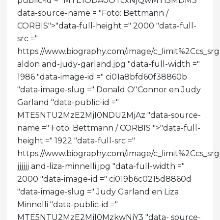
public-id = "MTE1ODA0OTcxNjQwMTI5MDM3"
data-source-name = "Foto: Bettmann /
CORBIS">
"data-full-height =" 2000 "data-full-
src ="
https://www.biography.com/.image/c_limit%2C
aldon and-judy-garland.jpg "data-full-width ="
1986 "data-image-id =" ci01a8bfd60f38860b
"data-image-slug =" Donald O''Connor en Judy
Garland "data-public-id ="
MTE5NTU2MzE2MjI0NDU2MjAz "data-source-
name =" Foto: Bettmann / CORBIS ">
"data-full-
height =" 1922 "data-full-src ="
https://www.biography.com/.image/c_limit%2Cc
jjjjjj and-liza-minnelli.jpg "data-full-width ="
2000 "data-image-id =" ci019b6c0215d8860d
"data-image-slug =" Judy Garland en Liza
Minnelli "data-public-id ="
MTE5NTU2MzE2MjI0MzkwNjY3 "data- source-