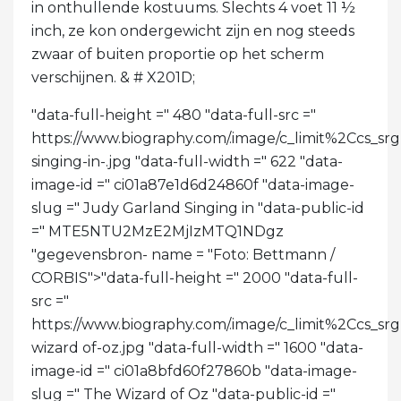
in onthullende kostuums. Slechts 4 voet 11 ½
inch, ze kon ondergewicht zijn en nog steeds
zwaar of buiten proportie op het scherm
verschijnen. & # X201D;
"data-full-height =" 480 "data-full-src ="
https://www.biography.com/.image/c_limit%2Cc
singing-in-.jpg "data-full-width =" 622 "data-
image-id =" ci01a87e1d6d24860f "data-image-
slug =" Judy Garland Singing in "data-public-id
=" MTE5NTU2MzE2MjIzMTQ1NDgz
"gegevensbron- name = "Foto: Bettmann /
CORBIS">
"data-full-height =" 2000 "data-full-
src ="
https://www.biography.com/.image/c_limit%2C
wizard of-oz.jpg "data-full-width =" 1600 "data-
image-id =" ci01a8bfd60f27860b "data-image-
slug =" The Wizard of Oz "data-public-id ="