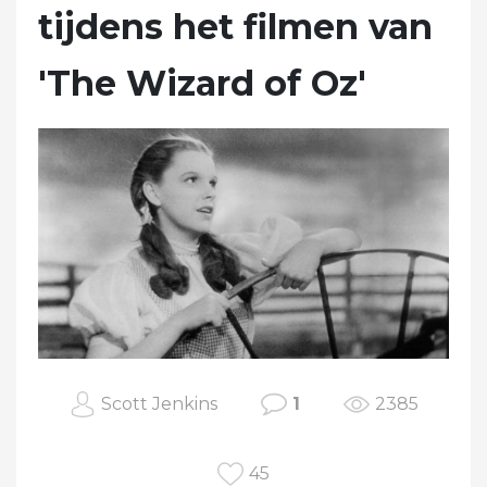
tijdens het filmen van
'The Wizard of Oz'
Scott Jenkins
1
2385
45