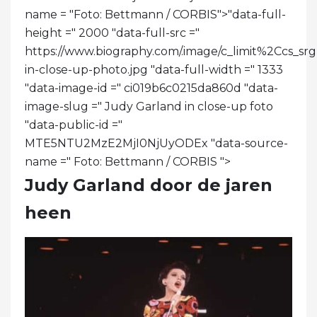
name = "Foto: Bettmann / CORBIS">
"data-full-
height =" 2000 "data-full-src ="
https://www.biography.com/.image/c_limit%2Cc
in-close-up-photo.jpg "data-full-width =" 1333
"data-image-id =" ci019b6c0215da860d "data-
image-slug =" Judy Garland in close-up foto
"data-public-id ="
MTE5NTU2MzE2MjI0NjUyODEx "data-source-
name =" Foto: Bettmann / CORBIS ">
Judy Garland door de jaren
heen