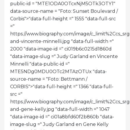
public-id = "MTE1ODA0OTcxNjM5OTk3OTY1"
data-source-name = "Foto: Sunset Boulevard /
Corbis">
"data-full-height =" 1555 "data-full-src
="
https://www.biography.com/.image/c_limit%2C
and-vincente-minnelli.jpg "data-full-width ="
2000 "data-image-id =" ci019b6c0215d1860d
"data-image-slug =" Judy Garland en Vincente
Minnelli "data-public-id ="
MTE5NDg0MDU0OTc2MTAzOTUx "data-
source-name = "Foto: Bettmann /
CORBIS">
"data-full-height =" 1366 "data-full-
src ="
https://www.biography.com/.image/c_limit%2Cc
and-gene-kelly.jpg "data-full-width =" 1047
"data-image-id =" ci01a8bfd60f2b860b "data-
image-slug =" Judy Garland en Gene Kelly