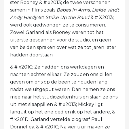
ster Rooney & # x2013; de twee verschenen
samen in films zoals
Babes In Arms
,
Liefde vindt
Andy Hardy
en
Strike Up the Band
& # X2013;
werd ook gedwongen ze te consumeren.
Zowel Garland als Rooney waren tot het
uiterste gespannen voor de studio, en geen
van beiden spraken over wat ze tot jaren later
hadden doorstaan.
& # x201C; Ze hadden ons werkdagen en
nachten achter elkaar. Ze zouden ons pillen
geven om ons op de been te houden lang
nadat we uitgeput waren. Dan nemen ze ons
mee naar het studioziekenhuis en slaan ze ons
uit met slaappillen & # x2013; Mickey ligt
languit op het ene bed en ik op het andere, &
# x201D; Garland vertelde biograaf Paul
Donnelley. & # x201C; Na vier uur maken ze