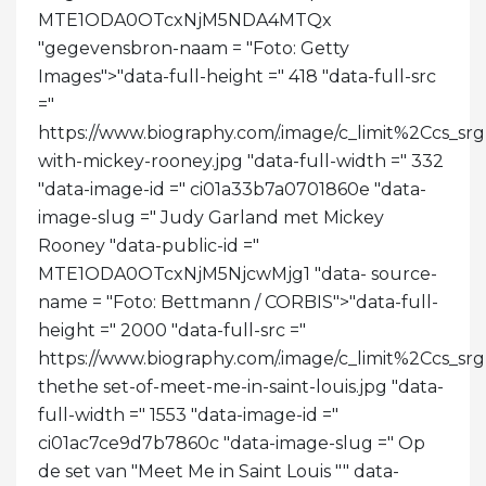
MTE1ODA0OTcxNjM5NDA4MTQx
"gegevensbron-naam = "Foto: Getty
Images">
"data-full-height =" 418 "data-full-src
="
https://www.biography.com/.image/c_limit%2Cc
with-mickey-rooney.jpg "data-full-width =" 332
"data-image-id =" ci01a33b7a0701860e "data-
image-slug =" Judy Garland met Mickey
Rooney "data-public-id ="
MTE1ODA0OTcxNjM5NjcwMjg1 "data- source-
name = "Foto: Bettmann / CORBIS">
"data-full-
height =" 2000 "data-full-src ="
https://www.biography.com/.image/c_limit%2C
thethe set-of-meet-me-in-saint-louis.jpg "data-
full-width =" 1553 "data-image-id ="
ci01ac7ce9d7b7860c "data-image-slug =" Op
de set van "Meet Me in Saint Louis "" data-