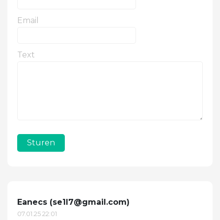
Email
Text
Sturen
Eanecs (
se1l7@gmail.com
)
07.01.25 22:01