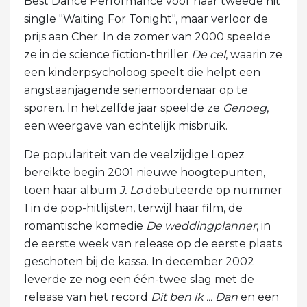
Best Dance Performance voor haar tweede hit
single "Waiting For Tonight", maar verloor de
prijs aan Cher. In de zomer van 2000 speelde
ze in de science fiction-thriller
De cel
, waarin ze
een kinderpsycholoog speelt die helpt een
angstaanjagende seriemoordenaar op te
sporen. In hetzelfde jaar speelde ze
Genoeg
,
een weergave van echtelijk misbruik.
De populariteit van de veelzijdige Lopez
bereikte begin 2001 nieuwe hoogtepunten,
toen haar album
J. Lo
debuteerde op nummer
1 in de pop-hitlijsten, terwijl haar film, de
romantische komedie
De weddingplanner
, in
de eerste week van release op de eerste plaats
geschoten bij de kassa. In december 2002
leverde ze nog een één-twee slag met de
release van het record
Dit ben ik ... Dan
en een