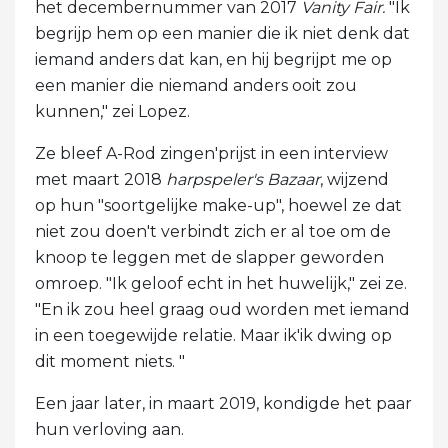
het decembernummer van 2017
Vanity Fair.
"Ik
begrijp hem op een manier die ik niet denk dat
iemand anders dat kan, en hij begrijpt me op
een manier die niemand anders ooit zou
kunnen," zei Lopez.
Ze bleef A-Rod zingen'prijst in een interview
met maart 2018
harpspeler's Bazaar
, wijzend
op hun "soortgelijke make-up", hoewel ze dat
niet zou doen't verbindt zich er al toe om de
knoop te leggen met de slapper geworden
omroep. "Ik geloof echt in het huwelijk," zei ze.
"En ik zou heel graag oud worden met iemand
in een toegewijde relatie. Maar ik'ik dwing op
dit moment niets. "
Een jaar later, in maart 2019, kondigde het paar
hun verloving aan.