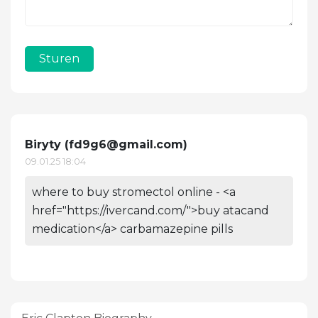
Sturen
Biryty (
fd9g6@gmail.com
)
09.01.25 18:04
where to buy stromectol online - <a
href="https://ivercand.com/">buy atacand
medication</a> carbamazepine pills