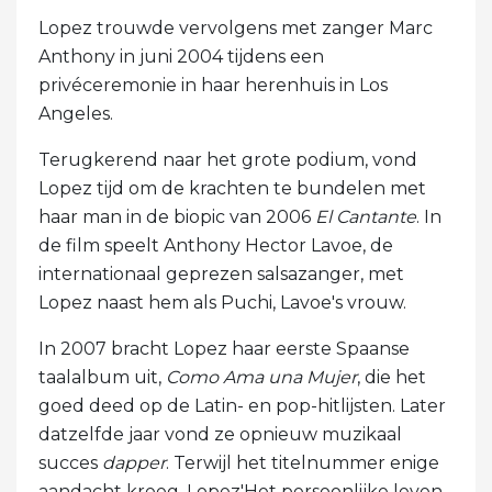
Lopez trouwde vervolgens met zanger Marc
Anthony in juni 2004 tijdens een
privéceremonie in haar herenhuis in Los
Angeles.
Terugkerend naar het grote podium, vond
Lopez tijd om de krachten te bundelen met
haar man in de biopic van 2006
El Cantante
. In
de film speelt Anthony Hector Lavoe, de
internationaal geprezen salsazanger, met
Lopez naast hem als Puchi, Lavoe's vrouw.
In 2007 bracht Lopez haar eerste Spaanse
taalalbum uit,
Como Ama una Mujer
, die het
goed deed op de Latin- en pop-hitlijsten. Later
datzelfde jaar vond ze opnieuw muzikaal
succes
dapper
. Terwijl het titelnummer enige
aandacht kreeg, Lopez'Het persoonlijke leven