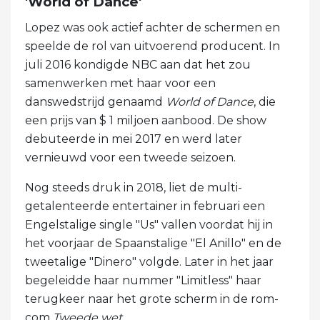
'World of Dance'
Lopez was ook actief achter de schermen en
speelde de rol van uitvoerend producent. In
juli 2016 kondigde NBC aan dat het zou
samenwerken met haar voor een
danswedstrijd genaamd
World of Dance
, die
een prijs van $ 1 miljoen aanbood. De show
debuteerde in mei 2017 en werd later
vernieuwd voor een tweede seizoen.
Nog steeds druk in 2018, liet de multi-
getalenteerde entertainer in februari een
Engelstalige single "Us" vallen voordat hij in
het voorjaar de Spaanstalige "El Anillo" en de
tweetalige "Dinero" volgde. Later in het jaar
begeleidde haar nummer "Limitless" haar
terugkeer naar het grote scherm in de rom-
com
Tweede wet
.