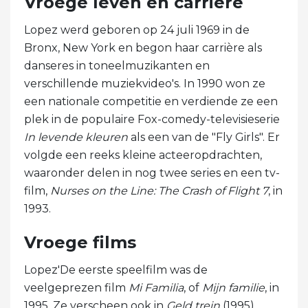
Vroege leven en carrière
Lopez werd geboren op 24 juli 1969 in de
Bronx, New York en begon haar carrière als
danseres in toneelmuzikanten en
verschillende muziekvideo's. In 1990 won ze
een nationale competitie en verdiende ze een
plek in de populaire Fox-comedy-televisieserie
In levende kleuren
als een van de "Fly Girls". Er
volgde een reeks kleine acteeropdrachten,
waaronder delen in nog twee series en een tv-
film,
Nurses on the Line: The Crash of Flight 7
, in
1993.
Vroege films
Lopez'De eerste speelfilm was de
veelgeprezen film
Mi Familia
, of
Mijn familie
, in
1995. Ze verscheen ook in
Geld trein
(1995),