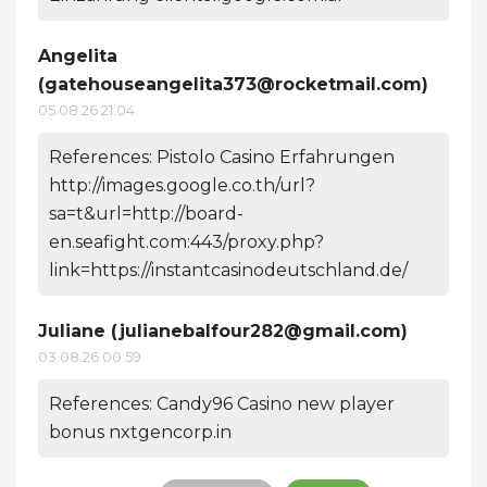
Angelita
(
gatehouseangelita373@rocketmail.com
)
05.08.26 21:04
References: Pistolo Casino Erfahrungen
http://images.google.co.th/url?
sa=t&url=http://board-
en.seafight.com:443/proxy.php?
link=https://instantcasinodeutschland.de/
Juliane (
julianebalfour282@gmail.com
)
03.08.26 00:59
References: Candy96 Casino new player
bonus nxtgencorp.in