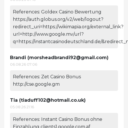
References: Goldex Casino Bewertung
https://auth.globus.org/v2/web/logout?
redirect_uri=https://wikimapia.org/external_link?
url=http://www.google.mv/url?
q=https://instantcasinodeutschland.de/&redirect
Brandi (
morsheadbrandi92@gmail.com
)
06.08.26 07:06
References: Zet Casino Bonus
http://cse.google.gm
Tia (
tiaduff102@hotmail.co.uk
)
05.08.26 21:16
References: Instant Casino Bonus ohne
Einzahlung clients1.google.com.af