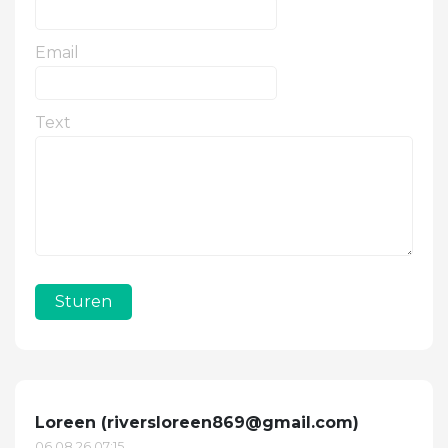
Email
Text
Sturen
Loreen (
riversloreen869@gmail.com
)
06.08.26 07:15