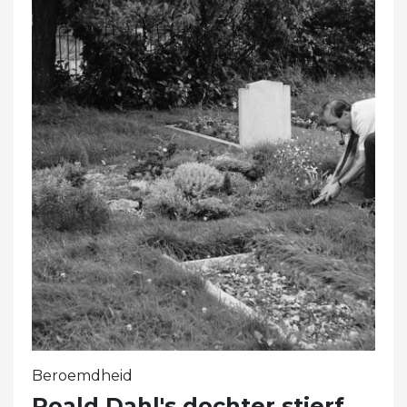
Beroemdheid
Roald Dahl's dochter stierf