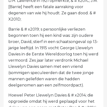
D.H. Lawrence in 1921 opmerkte, & # x201C; J.M.
[Barrie] heeft een fatale aanraking voor
degenen van wie hij houdt. Ze gaan dood. & #
X201D;
Barrie & # x2019; s persoonlijke verliezen
begonnen toen hij een kind was: zijn oudere
broer, David, stierf in een schaatsongeval op 13-
jarige leeftijd. In 1915 vocht George Llewelyn
Davies in de Eerste Wereldoorlog toen hij werd
vermoord. Zes jaar later verdronk Michael
Llewelyn Davies samen met een vriend
(sommigen speculeerden dat de twee jonge
mannen geliefden waren die hadden
deelgenomen aan een zelfmoordpact).
Hoewel Peter Llewelyn Davies & # x2014; die
opgroeide omdat hij werd geplaagd voor het