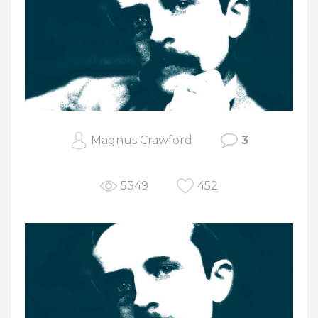
Magnus Crawford
3
5349
452