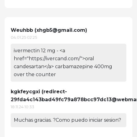
Weuhbb (
xhgb5@gmail.com
)
04.01.25 02:25
ivermectin 12 mg - <a
href="https://ivercand.com/">oral
candesartan</a> carbamazepine 400mg
over the counter
kgkfeycgxi (
redirect-
29fda4c143bad49fc79a878bcc97dc13@webmark
18.11.24 10:33
Muchas gracias. ?Como puedo iniciar sesion?