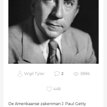
Virgil Tyler
2
3886
448
De Amerikaanse zakenman J. Paul Getty