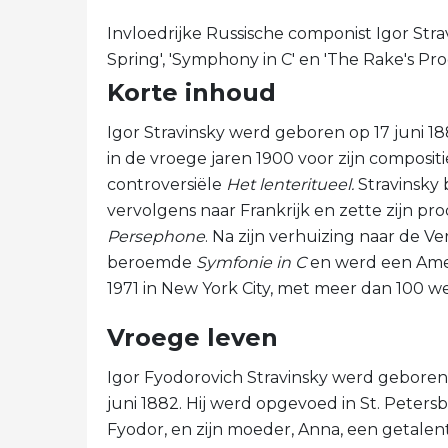
Invloedrijke Russische componist Igor Str
Spring', 'Symphony in C' en 'The Rake's Prog
Korte inhoud
Igor Stravinsky werd geboren op 17 juni 
in de vroege jaren 1900 voor zijn composit
controversiële
Het lenteritueel.
Stravinsky 
vervolgens naar Frankrijk en zette zijn p
Persephone
. Na zijn verhuizing naar de Ver
beroemde
Symfonie in C
en werd een Ameri
1971 in New York City, met meer dan 100 w
Vroege leven
Igor Fyodorovich Stravinsky werd geboren
juni 1882. Hij werd opgevoed in St. Peter
Fyodor, en zijn moeder, Anna, een getalent