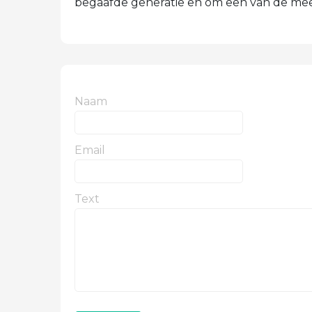
begaafde generatie en om een ​​van de meest
Naam
Email
Text