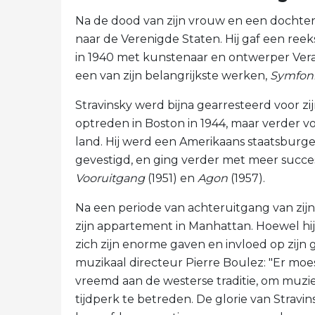
Na de dood van zijn vrouw en een dochter 
naar de Verenigde Staten. Hij gaf een ree
in 1940 met kunstenaar en ontwerper Vera 
een van zijn belangrijkste werken,
Symfoni
Stravinsky werd bijna gearresteerd voor zij
optreden in Boston in 1944, maar verder v
land. Hij werd een Amerikaans staatsburger
gevestigd, en ging verder met meer succe
Vooruitgang
(1951) en
Agon
(1957).
Na een periode van achteruitgang van zijn g
zijn appartement in Manhattan. Hoewel hij
zich zijn enorme gaven en invloed op zijn
muzikaal directeur Pierre Boulez: "Er moe
vreemd aan de westerse traditie, om muzi
tijdperk te betreden. De glorie van Strav