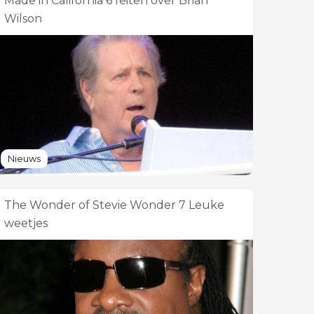
Made in California 6 feiten over Brian
Wilson
Nieuws
The Wonder of Stevie Wonder 7 Leuke
weetjes