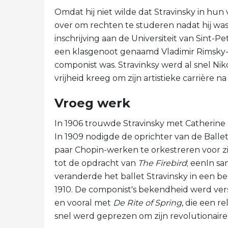
Omdat hij niet wilde dat Stravinsky in hu
over om rechten te studeren nadat hij was
inschrijving aan de Universiteit van Sint-
een klasgenoot genaamd Vladimir Rimsky-Ko
componist was. Stravinksy werd al snel Niko
vrijheid kreeg om zijn artistieke carrière n
Vroeg werk
In 1906 trouwde Stravinsky met Catherine N
In 1909 nodigde de oprichter van de Ballets 
paar Chopin-werken te orkestreren voor zi
tot de opdracht van
The Firebird
; eenIn s
veranderde het ballet Stravinsky in een bek
1910. De componist's bekendheid werd ver
en vooral met
De
Rite of Spring
, die een re
snel werd geprezen om zijn revolutionaire