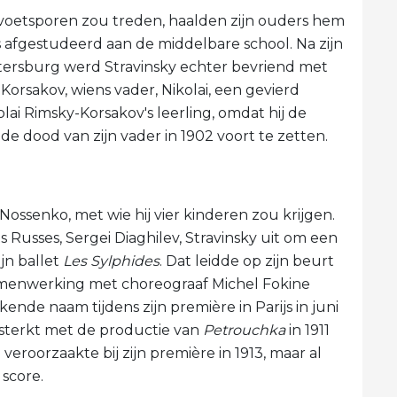
n voetsporen zou treden, haalden zijn ouders hem
 afgestudeerd aan de middelbare school. Na zijn
Petersburg werd Stravinsky echter bevriend met
rsakov, wiens vader, Nikolai, een gevierd
lai Rimsky-Korsakov's leerling, omdat hij de
a de dood van zijn vader in 1902 voort te zetten.
ossenko, met wie hij vier kinderen zou krijgen.
Russes, Sergei Diaghilev, Stravinsky uit om een ​​
jn ballet
Les Sylphides
. Dat leidde op zijn beurt
amenwerking met choreograaf Michel Fokine
ende naam tijdens zijn première in Parijs in juni
sterkt met de productie van
Petrouchka
in 1911
l veroorzaakte bij zijn première in 1913, maar al
 score.