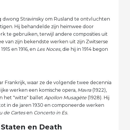
g dwong Stravinsky om Rusland te ontvluchten
estigen. Hij behandelde zijn heimwee door
werk te gebruiken, terwijl andere composities uit
e van zijn bekendste werken uit zijn Zwitserse
1915 en 1916, en
Les Noces
, die hij in 1914 begon
naar Frankrijk, waar ze de volgende twee decennia
elijke werken een komische opera,
Mavra
(1922),
n het "witte" ballet
Apollon Musagète
(1928). Hij
 tot in de jaren 1930 en componeerde werken
u de Cartes
en
Concerto in Es.
 Staten en Death