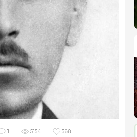
1
5154
588