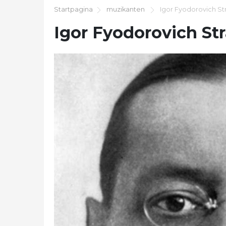
Startpagina
muzikanten
Igor Fyodorovich St
Igor Fyodorovich St