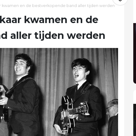
ar kwamen en de bestverkopende band aller tijden werden
elkaar kwamen en de
 aller tijden werden