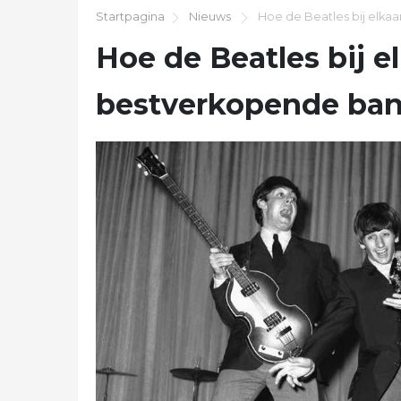
Startpagina
Nieuws
Hoe de Beatles bij elka
Hoe de Beatles bij 
bestverkopende band