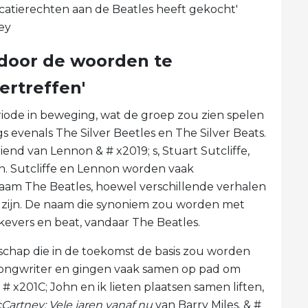
atierechten aan de Beatles heeft gekocht'
ey
door de woorden te
ertreffen'
iode in beweging, wat de groep zou zien spelen
evenals The Silver Beetles en The Silver Beats.
nd van Lennon & # x2019; s, Stuart Sutcliffe,
n. Sutcliffe en Lennon worden vaak
aam The Beatles, hoewel verschillende verhalen
d zijn. De naam die synoniem zou worden met
evers en beat, vandaar The Beatles.
hap die in de toekomst de basis zou worden
songwriter en gingen vaak samen op pad om
 # x201C; John en ik lieten plaatsen samen liften,
Cartney: Vele jaren vanaf nu
van Barry Miles. & #