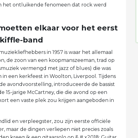
n het ontluikende fenomeen dat rock werd
oetten elkaar voor het eerst
skiffle-band
uziekliefhebbers in 1957 is waar het allemaal
nnon, de zoon van een koopmanszeeman, trad op
smuziek vermengd met jazz of blues) die was
n een kerkfeest in Woolton, Liverpool. Tijdens
e avondvoorstelling, introduceerde de bassist
 15-jarige McCartney, die die avond op een
rt een vaste plek zou krijgen aangeboden in
id en verpleegster, zou zijn eerste officiële
, maar de dingen verliepen niet precies zoals
den kreeg ik een gitaarsolo op & # x2018; Guitar