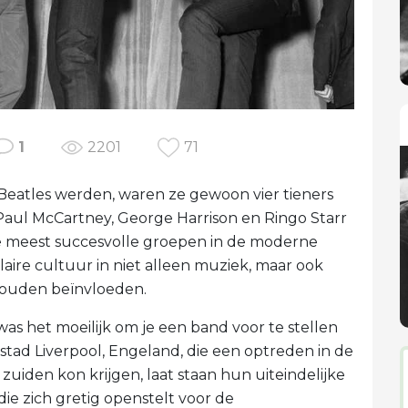
1
2201
71
Beatles werden, waren ze gewoon vier tieners
Paul McCartney, George Harrison en Ringo Starr
e meest succesvolle groepen in de moderne
ire cultuur in niet alleen muziek, maar ook
zouden beïnvloeden.
was het moeilijk om je een band voor te stellen
stad Liverpool, Engeland, die een optreden in de
den kon krijgen, laat staan ​​hun uiteindelijke
e zich gretig openstelt voor de