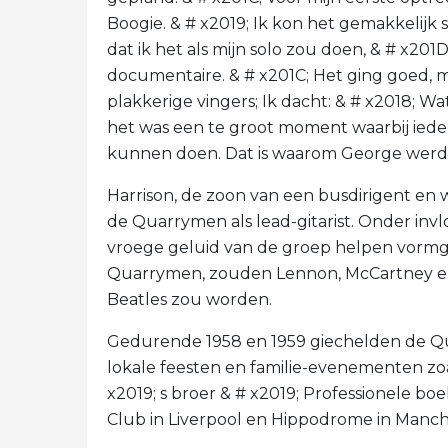
Boogie. & # x2019; Ik kon het gemakkelijk s
dat ik het als mijn solo zou doen, & # x201
documentaire. & # x201C; Het ging goed, 
plakkerige vingers; Ik dacht: & # x2018; Wa
het was een te groot moment waarbij iedere
kunnen doen. Dat is waarom George werd 
Harrison, de zoon van een busdirigent en wi
de Quarrymen als lead-gitarist. Onder invlo
vroege geluid van de groep helpen vormg
Quarrymen, zouden Lennon, McCartney en
Beatles zou worden.
Gedurende 1958 en 1959 giechelden de Q
lokale feesten en familie-evenementen zoal
x2019; s broer & # x2019; Professionele bo
Club in Liverpool en Hippodrome in Manch