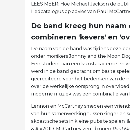
LEES MEER: Hoe Michael Jackson de public
Liedcatalogus op advies van Paul McCartn
De band kreeg hun naam 
combineren 'kevers' en 'ov
De naam van de band was tijdens deze per
onder monikers Johnny and the Moon Dogs 
Een student aan een kunstacademie en vrie
werd in de band gebracht om bas te spele
gecrediteerd voor het bedenken van de n
over de werkelijke oorsprong in overvloe
moderne muziek was een combinatie van k
Lennon en McCartney smeden een vriendsc
van hun samenwerking tussen singer en 
akoestische sets in kleine pubs te spelen. &
& # x201D; McCartney zegt binnen
Paul Mc