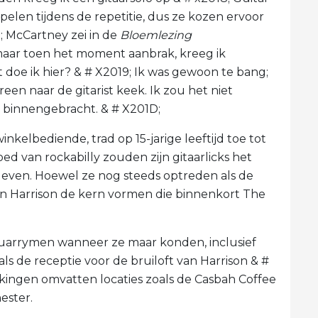
pelen tijdens de repetitie, dus ze kozen ervoor
D; McCartney zei in de
Bloemlezing
maar toen het moment aanbrak, kreeg ik
t doe ik hier? & # X2019; Ik was gewoon te bang;
en naar de gitarist keek. Ik zou het niet
binnengebracht. & # X201D;
nkelbediende, trad op 15-jarige leeftijd toe tot
ed van rockabilly zouden zijn gitaarlicks het
even. Hoewel ze nog steeds optreden als de
 Harrison de kern vormen die binnenkort The
uarrymen wanneer ze maar konden, inclusief
s de receptie voor de bruiloft van Harrison & #
ekingen omvatten locaties zoals de Casbah Coffee
ester.