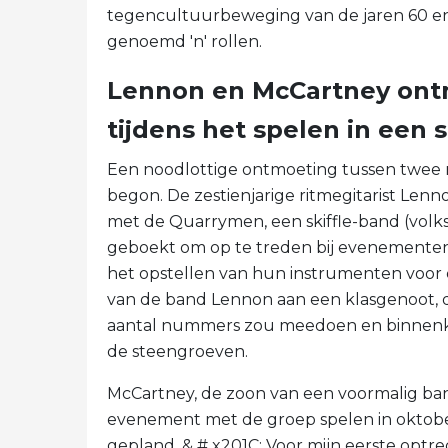
tegencultuurbeweging van de jaren 60 e
genoemd 'n' rollen.
Lennon en McCartney ontm
tijdens het spelen in een 
Een noodlottige ontmoeting tussen twee m
begon. De zestienjarige ritmegitarist Le
met de Quarrymen, een skiffle-band (volk
geboekt om op te treden bij evenementen i
het opstellen van hun instrumenten voor d
van de band Lennon aan een klasgenoot, de
aantal nummers zou meedoen en binnenko
de steengroeven.
McCartney, de zoon van een voormalig bandl
evenement met de groep spelen in oktober
gepland. & # x201C; Voor mijn eerste optre