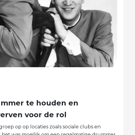
rummer te houden en
werven voor de rol
 groep op op locaties zoals sociale clubs en
 het was moeilijk om een ​​regelmatige drummer