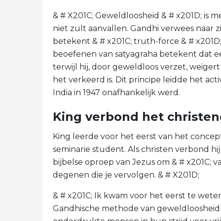
& # X201C; Geweldloosheid & # x201D; is me
niet zult aanvallen. Gandhi verwees naar 
betekent & # x201C; truth-force & # x201D; 
beoefenen van satyagraha betekent dat e
terwijl hij, door geweldloos verzet, weiger
het verkeerd is. Dit principe leidde het ac
India in 1947 onafhankelijk werd.
King verbond het christe
King leerde voor het eerst van het conce
seminarie student. Als christen verbond 
bijbelse oproep van Jezus om & # x201C; v
degenen die je vervolgen. & # X201D;
& # x201C; Ik kwam voor het eerst te weten 
Gandhische methode van geweldloosheid w