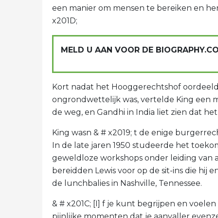
een manier om mensen te bereiken en hen 
x201D;
MELD U AAN VOOR DE BIOGRAPHY.C
Kort nadat het Hooggerechtshof oordeel
ongrondwettelijk was, vertelde King een m
de weg, en Gandhi in India liet zien dat h
King wasn & # x2019; t de enige burgerrech
In de late jaren 1950 studeerde het toeko
geweldloze workshops onder leiding van a
bereidden Lewis voor op de sit-ins die hi
de lunchbalies in Nashville, Tennessee.
& # x201C; [I] f je kunt begrijpen en voelen
pijnlijke momenten dat je aanvaller evenzeer 