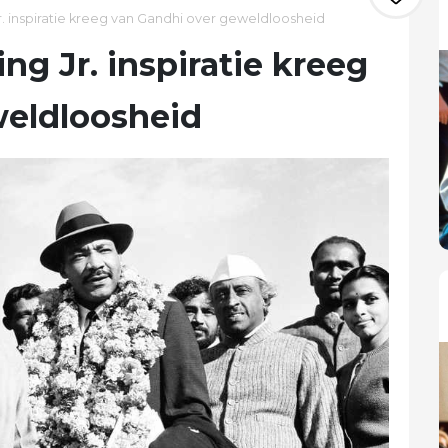
r. inspiratie kreeg van Gandhi over geweldloosheid
ng Jr. inspiratie kreeg
weldloosheid