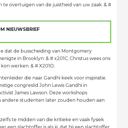
te overtuigen van de juistheid van uw zaak. & #
OM NIEUWSBRIEF
de dat de busscheiding van Montgomery
enigte in Brooklyn: & # x201C; Christus wees ons
et kon werken. & # X201D;
tenleider die naar Gandhi keek voor inspiratie.
mstige congreslid John Lewis Gandhi in
ctivist James Lawson. Deze workshops
j en andere studenten later zouden houden aan
 zelfs te midden van die kritieke en vaak fysiek
een slachtoffer is als jij, dat hij een slachtoffer