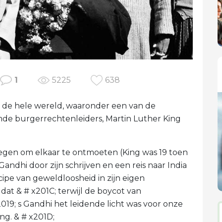
1
5225
638
de hele wereld, waaronder een van de
de burgerrechtenleiders, Martin Luther King
gen om elkaar te ontmoeten (King was 19 toen
ndhi door zijn schrijven en een reis naar India
cipe van geweldloosheid in zijn eigen
 dat & # x201C; terwijl de boycot van
19; s Gandhi het leidende licht was voor onze
ng. & # x201D;