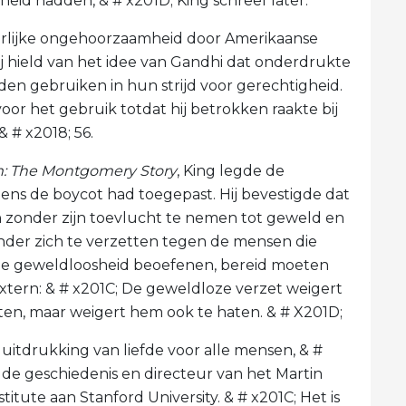
heid hadden, & # x201D; King schreef later.
rlijke ongehoorzaamheid door Amerikaanse
ij hield van het idee van Gandhi dat onderdrukte
en gebruiken in hun strijd voor gerechtigheid.
oor het gebruik totdat hij betrokken raakte bij
 # x2018; 56.
m: The Montgomery Story
, King legde de
jdens de boycot had toegepast. Hij bevestigde dat
 ​​zonder zijn toevlucht te nemen tot geweld en
onder zich te verzetten tegen de mensen die
die geweldloosheid beoefenen, bereid moeten
 extern: & # x201C; De geweldloze verzet weigert
eten, maar weigert hem ook te haten. & # X201D;
 uitdrukking van liefde voor alle mensen, & #
 de geschiedenis en directeur van het Martin
itute aan Stanford University. & # x201C; Het is