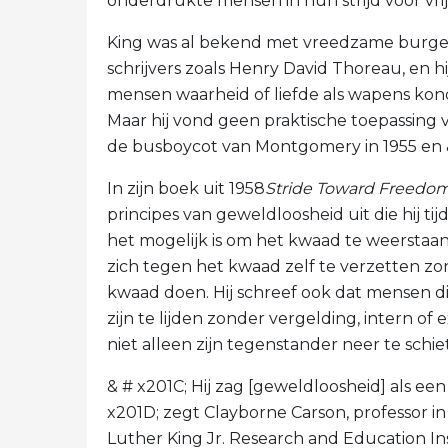
onderdrukte mensen in hun strijd voor vrij
King was al bekend met vreedzame burge
schrijvers zoals Henry David Thoreau, en h
mensen waarheid of liefde als wapens kond
Maar hij vond geen praktische toepassing v
de busboycot van Montgomery in 1955 en &
In zijn boek uit 1958
Stride Toward Freedo
principes van geweldloosheid uit die hij ti
het mogelijk is om het kwaad te weerstaan
zich tegen het kwaad zelf te verzetten z
kwaad doen. Hij schreef ook dat mensen 
zijn te lijden zonder vergelding, intern of
niet alleen zijn tegenstander neer te schi
& # x201C; Hij zag [geweldloosheid] als een
x201D; zegt Clayborne Carson, professor in
Luther King Jr. Research and Education Inst