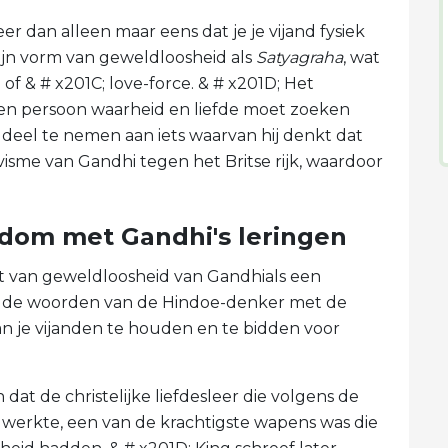
er dan alleen maar eens dat je je vijand fysiek
zijn vorm van geweldloosheid als
Satyagraha
, wat
of & # x201C; love-force. & # x201D; Het
en persoon waarheid en liefde moet zoeken
t deel te nemen aan iets waarvan hij denkt dat
tivisme van Gandhi tegen het Britse rijk, waardoor
ndom met Gandhi's leringen
pt van geweldloosheid van Gandhials een
hij de woorden van de Hindoe-denker met de
an je vijanden te houden en te bidden voor
dat de christelijke liefdesleer die volgens de
erkte, een van de krachtigste wapens was die