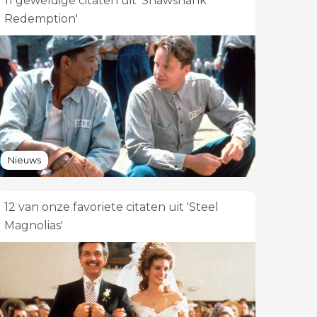
11 geweldige citaten uit 'Shawshank
Redemption'
Nieuws
12 van onze favoriete citaten uit 'Steel
Magnolias'