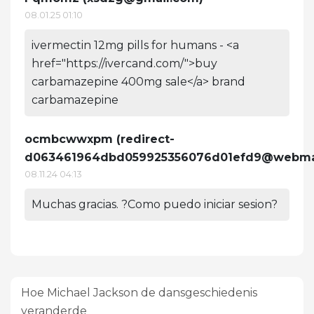
08.01.25 01:10
ivermectin 12mg pills for humans - <a
href="https://ivercand.com/">buy
carbamazepine 400mg sale</a> brand
carbamazepine
ocmbcwwxpm (
redirect-
d063461964dbd059925356076d01efd9@webmar
08.11.24 04:13
Muchas gracias. ?Como puedo iniciar sesion?
Hoe Michael Jackson de dansgeschiedenis
veranderde