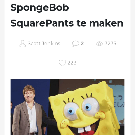
SpongeBob
SquarePants te maken
Scott Jenkins
2
3235
223