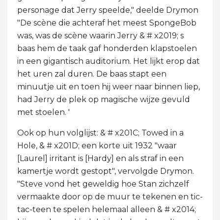
personage dat Jerry speelde," deelde Drymon
"De scène die achteraf het meest SpongeBob
was, was de scène waarin Jerry & # x2019; s
baas hem de taak gaf honderden klapstoelen
in een gigantisch auditorium. Het lijkt erop dat
het uren zal duren. De baas stapt een
minuutje uit en toen hij weer naar binnen liep,
had Jerry de plek op magische wijze gevuld
met stoelen. '
Ook op hun volglijst: & # x201C; Towed in a
Hole, & # x201D; een korte uit 1932 "waar
[Laurel] irritant is [Hardy] en als straf in een
kamertje wordt gestopt", vervolgde Drymon.
"Steve vond het geweldig hoe Stan zichzelf
vermaakte door op de muur te tekenen en tic-
tac-teen te spelen helemaal alleen & # x2014;