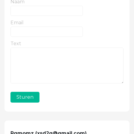
Naam
Email
Text
Sturen
Pqmomz (
xsd2g@gmail.com
)