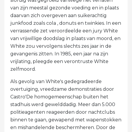
slordig was gegroeid vanwege het verlaten
van zijn meestal gezonde voeding en in plaats
daarvan zich overgeven aan suikerachtig
junkfood zoals cola , donuts en twinkies. In een
verrassende zet veroordeelde een jury White
van vrijwillige doodslag in plaats van moord, en
White zou vervolgens slechts zes jaar in de
gevangenis zitten. In 1985, een jaar na zijn
vrijlating, pleegde een verontruste White
zelfmoord.
Als gevolg van White's gedegradeerde
overtuiging, vreedzame demonstraties door
Castro'De homogemeenschap buiten het
stadhuis werd gewelddadig. Meer dan 5.000
politieagenten reageerden door nachtclubs
binnen te gaan, gewapend met wapenstokken
en mishandelende beschermheren. Door de