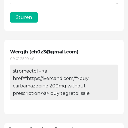
Sturen
Wcrqjh (
ch0z3@gmail.com
)
09.01.25 10:48
stromectol - <a
href="https://ivercand.com/">buy
carbamazepine 200mg without
prescription</a> buy tegretol sale