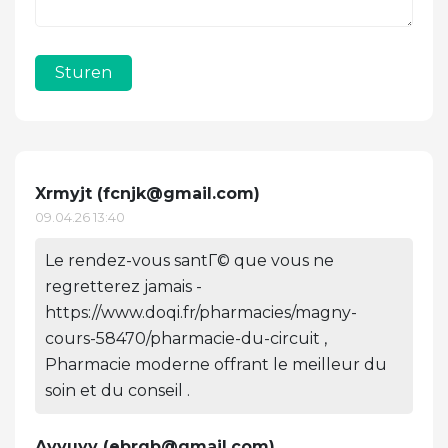
Sturen
Xrmyjt (
fcnjk@gmail.com
)
09.04.26 13:40
Le rendez-vous santГ© que vous ne
regretterez jamais -
https://www.doqi.fr/pharmacies/magny-
cours-58470/pharmacie-du-circuit ,
Pharmacie moderne offrant le meilleur du
soin et du conseil .
Avvuyv (
ebrqb@gmail.com
)