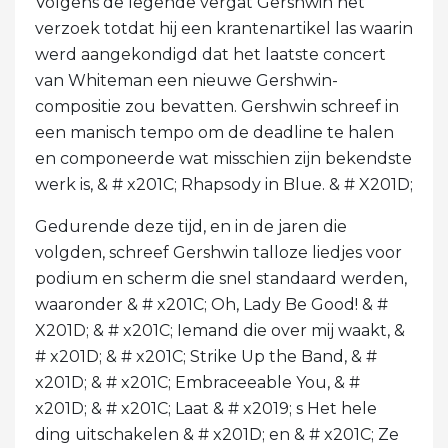
Volgens de legende vergat Gershwin het
verzoek totdat hij een krantenartikel las waarin
werd aangekondigd dat het laatste concert
van Whiteman een nieuwe Gershwin-
compositie zou bevatten. Gershwin schreef in
een manisch tempo om de deadline te halen
en componeerde wat misschien zijn bekendste
werk is, & # x201C; Rhapsody in Blue. & # X201D;
Gedurende deze tijd, en in de jaren die
volgden, schreef Gershwin talloze liedjes voor
podium en scherm die snel standaard werden,
waaronder & # x201C; Oh, Lady Be Good! & #
X201D; & # x201C; Iemand die over mij waakt, &
# x201D; & # x201C; Strike Up the Band, & #
x201D; & # x201C; Embraceeable You, & #
x201D; & # x201C; Laat & # x2019; s Het hele
ding uitschakelen & # x201D; en & # x201C; Ze