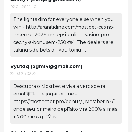
02.04.26 14:40
The lights dim for everyone else when you
win - http://aranitidine.com/mostbet-casino-
recenze-2026-nejlepsi-online-kasino-pro-
cechy-s-bonusem-250-fs/ , The dealers are
taking side bets on you tonight .
Vyutdq (
agml4@gmail.com
)
22.03.26 02:32
Descubra o Mostbet e viva a verdadeira
emoГ§ГЈo de jogar online -
https://mostbetpt.pro/bonus/ , Mostbet вЂ“
onde seu primeiro depГіsito vira 200% a mais
+ 200 giros grГЎtis .