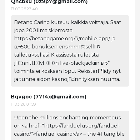
Qhcbku (
0z9p7@gmail.com
)
17.03.26 23:40
Betano Casino kutsuu kaikkia voittajia. Saat
jopa 200 ilmaiskierrosta
https://betanogame.org/fi/mobile-app/ ja
в‚¬500 bonuksen ensimmГ¤isellГ¤
talletuksellasi. Klassisesta ruletista
jГ¤nnittГ¤vГ¤Г¤n live-blackjackiin вЂ“
toiminta ei koskaan lopu. RekisterГ¶idy nyt
ja tunne aidon kasinojГ¤nnityksen huuma.
Bqvgoc (
77f4x@gmail.com
)
11.03.26 01:59
Upon the millions enchanting momentous
on <a href="https://fanduelus.org/fanduel-
casino/">fanduel casino</a> – the #1 tangible