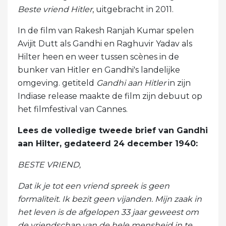
Beste vriend Hitler
, uitgebracht in 2011.
In de film van Rakesh Ranjah Kumar spelen
Avijit Dutt als Gandhi en Raghuvir Yadav als
Hilter heen en weer tussen scènes in de
bunker van Hitler en Gandhi's landelijke
omgeving. getiteld
Gandhi aan Hitler
in zijn
Indiase release maakte de film zijn debuut op
het filmfestival van Cannes.
Lees de volledige tweede brief van Gandhi
aan Hilter, gedateerd 24 december 1940:
BESTE VRIEND,
Dat ik je tot een vriend spreek is geen
formaliteit. Ik bezit geen vijanden. Mijn zaak in
het leven is de afgelopen 33 jaar geweest om
de vriendschap van de hele mensheid in te