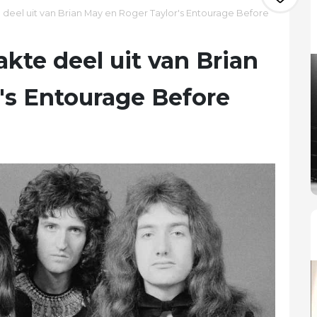
eel uit van Brian May en Roger Taylor's Entourage Before
kte deel uit van Brian
's Entourage Before