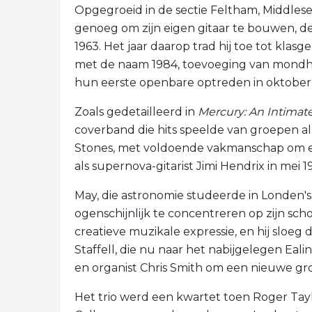
Opgegroeid in de sectie Feltham, Middlese
genoeg om zijn eigen gitaar te bouwen, de
1963. Het jaar daarop trad hij toe tot kla
met de naam 1984, toevoeging van mondha
hun eerste openbare optreden in oktober
Zoals gedetailleerd in
Mercury: An Intimat
coverband die hits speelde van groepen a
Stones, met voldoende vakmanschap om ee
als supernova-gitarist Jimi Hendrix in mei 1
May, die astronomie studeerde in Londen's 
ogenschijnlijk te concentreren op zijn sc
creatieve muzikale expressie, en hij sloe
Staffell, die nu naar het nabijgelegen Eal
en organist Chris Smith om een ​​nieuwe gr
Het trio werd een kwartet toen Roger Tay