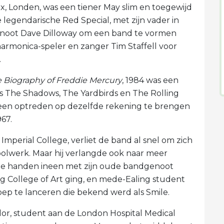
x, Londen, was een tiener May slim en toegewijd
 legendarische Red Special, met zijn vader in
sgenoot Dave Dilloway om een ​​band te vormen
rmonica-speler en zanger Tim Staffell voor
.
e Biography of Freddie Mercury
, 1984 was een
ls The Shadows, The Yardbirds en The Rolling
n ​​optreden op dezelfde rekening te brengen
967.
Imperial College, verliet de band al snel om zich
hoolwerk. Maar hij verlangde ook naar meer
g de handen ineen met zijn oude bandgenoot
ing College of Art ging, en mede-Ealing student
oep te lanceren die bekend werd als Smile.
lor, student aan de London Hospital Medical