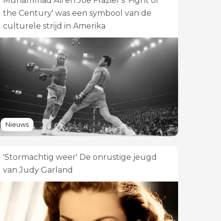
Muhammad Ali en Joe Frazier's 'Fight of
the Century' was een symbool van de
culturele strijd in Amerika
Nieuws
'Stormachtig weer' De onrustige jeugd
van Judy Garland