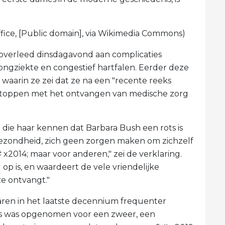
fice, [Public domain], via Wikimedia Commons)
overleed dinsdagavond aan complicaties
ongziekte en congestief hartfalen. Eerder deze
 waarin ze zei dat ze na een "recente reeks
stoppen met het ontvangen van medische zorg
 die haar kennen dat Barbara Bush een rots is
gezondheid, zich geen zorgen maken om zichzelf
# x2014; maar voor anderen," zei de verklaring.
 op is, en waardeert de vele vriendelijke
e ontvangt."
ren in het laatste decennium frequenter
uis was opgenomen voor een zweer, een