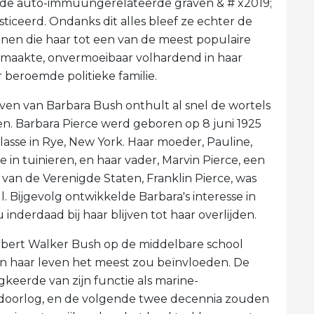
 de auto-immuungerelateerde graven & # x2019;
ticeerd. Ondanks dit alles bleef ze echter de
onen die haar tot een van de meest populaire
 maakte, onvermoeibaar volhardend in haar
 beroemde politieke familie.
ven van Barbara Bush onthult al snel de wortels
n. Barbara Pierce werd geboren op 8 juni 1925
lasse in Rye, New York. Haar moeder, Pauline,
in tuinieren, en haar vader, Marvin Pierce, een
 van de Verenigde Staten, Franklin Pierce, was
ll. Bijgevolg ontwikkelde Barbara's interesse in
 inderdaad bij haar blijven tot haar overlijden.
rbert Walker Bush op de middelbare school
van haar leven het meest zou beïnvloeden. De
gkeerde van zijn functie als marine-
oorlog, en de volgende twee decennia zouden