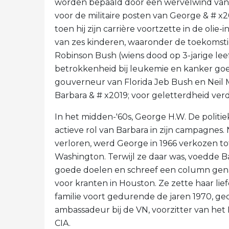
worden bepaald door een wervelwind van re
voor de militaire posten van George & # x2
toen hij zijn carrière voortzette in de oli
van zes kinderen, waaronder de toekomst
Robinson Bush (wiens dood op 3-jarige leef
betrokkenheid bij leukemie en kanker goe
gouverneur van Florida Jeb Bush en Neil M
Barbara & # x2019; voor geletterdheid verd
In het midden-'60s, George H.W. De politie
actieve rol van Barbara in zijn campagnes.
verloren, werd George in 1966 verkozen to
Washington. Terwijl ze daar was, voedde 
goede doelen en schreef een column gen
voor kranten in Houston. Ze zette haar li
familie voort gedurende de jaren 1970, ge
ambassadeur bij de VN, voorzitter van het
CIA.