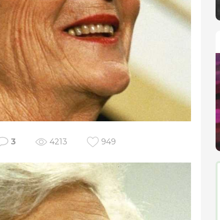
3
4213
949