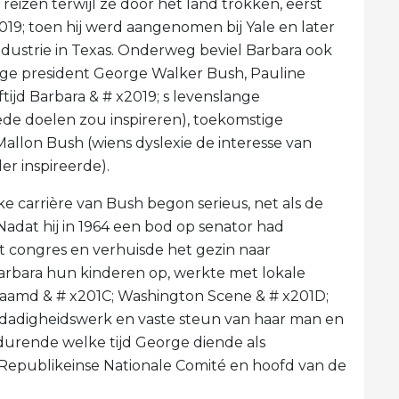
izen terwijl ze door het land trokken, eerst
019; toen hij werd aangenomen bij Yale en later
e-industrie in Texas. Onderweg beviel Barbara ook
ige president George Walker Bush, Pauline
tijd Barbara & # x2019; s levenslange
de doelen zou inspireren), toekomstige
allon Bush (wiens dyslexie de interesse van
er inspireerde).
ke carrière van Bush begon serieus, net als de
 Nadat hij in 1964 een bod op senator had
t congres en verhuisde het gezin naar
Barbara hun kinderen op, werkte met lokale
aamd & # x201C; Washington Scene & # x201D;
efdadigheidswerk en vaste steun van haar man en
durende welke tijd George diende als
 Republikeinse Nationale Comité en hoofd van de