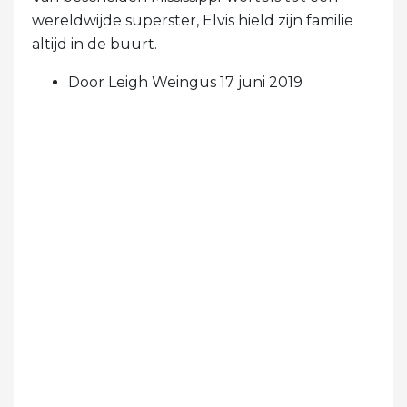
foto's van de zanger met zijn
gezin
Van bescheiden Mississippi-wortels tot een
wereldwijde superster, Elvis hield zijn familie
altijd in de buurt.
Door Leigh Weingus 17 juni 2019