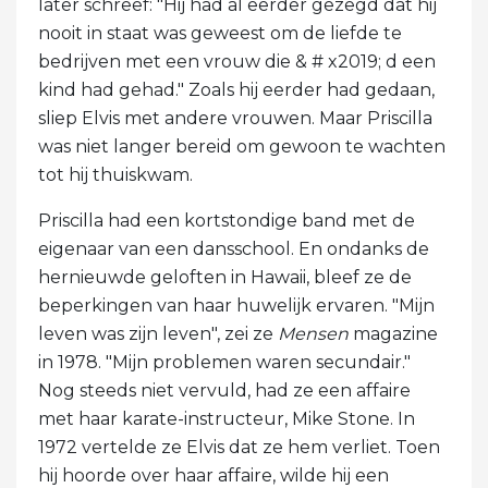
later schreef: "Hij had al eerder gezegd dat hij
nooit in staat was geweest om de liefde te
bedrijven met een vrouw die & # x2019; d een
kind had gehad." Zoals hij eerder had gedaan,
sliep Elvis met andere vrouwen. Maar Priscilla
was niet langer bereid om gewoon te wachten
tot hij thuiskwam.
Priscilla had een kortstondige band met de
eigenaar van een dansschool. En ondanks de
hernieuwde geloften in Hawaii, bleef ze de
beperkingen van haar huwelijk ervaren. "Mijn
leven was zijn leven", zei ze
Mensen
magazine
in 1978. "Mijn problemen waren secundair."
Nog steeds niet vervuld, had ze een affaire
met haar karate-instructeur, Mike Stone. In
1972 vertelde ze Elvis dat ze hem verliet. Toen
hij hoorde over haar affaire, wilde hij een