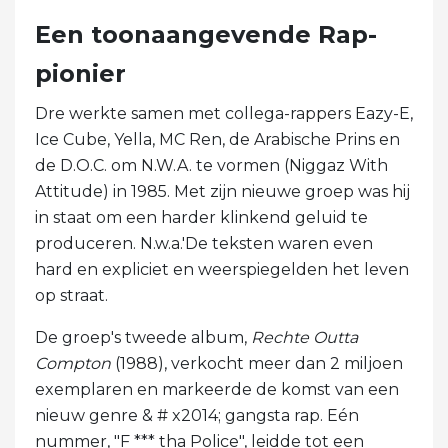
Een toonaangevende Rap-
pionier
Dre werkte samen met collega-rappers Eazy-E,
Ice Cube, Yella, MC Ren, de Arabische Prins en
de D.O.C. om N.W.A. te vormen (Niggaz With
Attitude) in 1985. Met zijn nieuwe groep was hij
in staat om een ​​harder klinkend geluid te
produceren. N.w.a.'De teksten waren even
hard en expliciet en weerspiegelden het leven
op straat.
De groep's tweede album,
Rechte Outta
Compton
(1988), verkocht meer dan 2 miljoen
exemplaren en markeerde de komst van een
nieuw genre & # x2014; gangsta rap. Eén
nummer, "F *** tha Police", leidde tot een