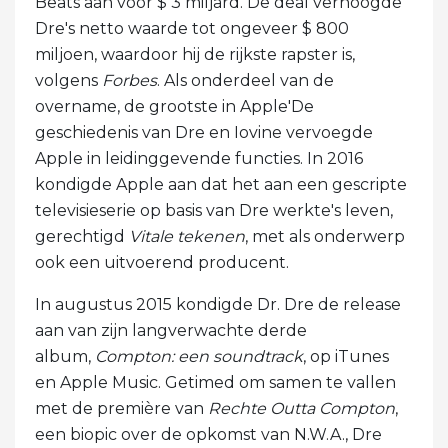
Beats aan voor $ 3 miljard. De deal verhoogde
Dre's netto waarde tot ongeveer $ 800
miljoen, waardoor hij de rijkste rapster is,
volgens
Forbes
. Als onderdeel van de
overname, de grootste in Apple'De
geschiedenis van Dre en Iovine vervoegde
Apple in leidinggevende functies. In 2016
kondigde Apple aan dat het aan een gescripte
televisieserie op basis van Dre werkte's leven,
gerechtigd
Vitale tekenen
, met als onderwerp
ook een uitvoerend producent.
In augustus 2015 kondigde Dr. Dre de release
aan van zijn langverwachte derde
album,
Compton: een soundtrack
, op iTunes
en Apple Music. Getimed om samen te vallen
met de première van
Rechte Outta Compton
,
een biopic over de opkomst van N.W.A., Dre