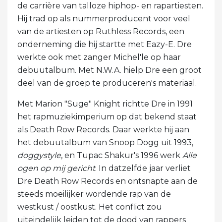
de carrière van talloze hiphop- en rapartiesten.
Hij trad op als nummerproducent voor veel
van de artiesten op Ruthless Records, een
onderneming die hij startte met Eazy-E. Dre
werkte ook met zanger Michel'le op haar
debuutalbum. Met N.W.A. hielp Dre een groot
deel van de groep te produceren's materiaal.
Met Marion "Suge" Knight richtte Dre in 1991
het rapmuziekimperium op dat bekend staat
als Death Row Records. Daar werkte hij aan
het debuutalbum van Snoop Dogg uit 1993,
doggystyle
, en Tupac Shakur's 1996 werk
Alle
ogen op mij gericht
. In datzelfde jaar verliet
Dre Death Row Records en ontsnapte aan de
steeds moeilijker wordende rap van de
westkust / oostkust. Het conflict zou
uiteindelijk leiden tot de dood van rappers