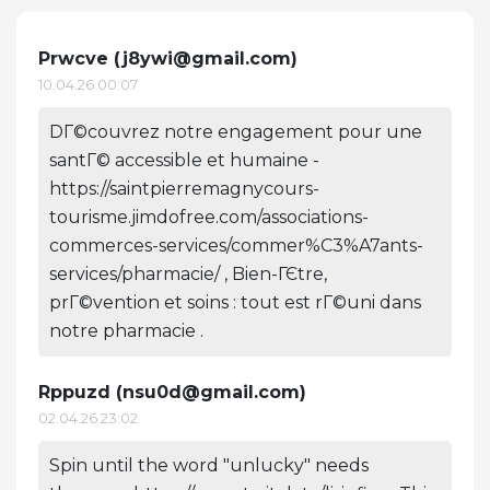
Prwcve (
j8ywi@gmail.com
)
10.04.26 00:07
DГ©couvrez notre engagement pour une
santГ© accessible et humaine -
https://saintpierremagnycours-
tourisme.jimdofree.com/associations-
commerces-services/commer%C3%A7ants-
services/pharmacie/ , Bien-ГЄtre,
prГ©vention et soins : tout est rГ©uni dans
notre pharmacie .
Rppuzd (
nsu0d@gmail.com
)
02.04.26 23:02
Spin until the word "unlucky" needs