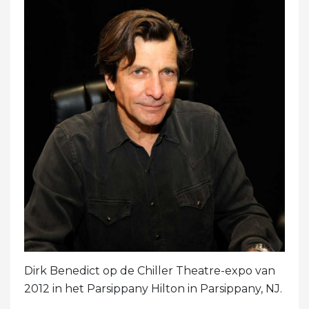
Dirk Benedict op de Chiller Theatre-expo van
2012 in het Parsippany Hilton in Parsippany, NJ.