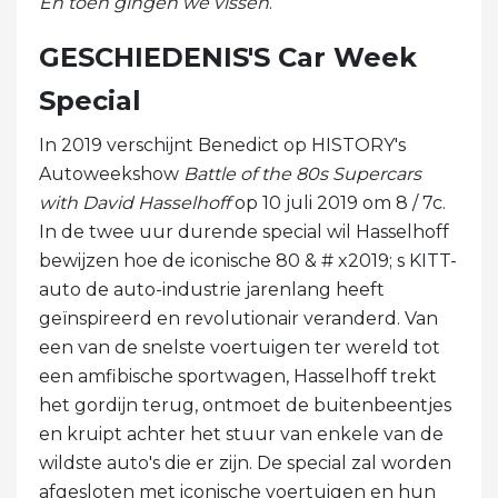
En toen gingen we vissen
.
GESCHIEDENIS'S Car Week
Special
In 2019 verschijnt Benedict op HISTORY's
Autoweekshow
Battle of the 80s Supercars
with David Hasselhoff
op 10 juli 2019 om 8 / 7c.
In de twee uur durende special wil Hasselhoff
bewijzen hoe de iconische 80 & # x2019; s KITT-
auto de auto-industrie jarenlang heeft
geïnspireerd en revolutionair veranderd. Van
een van de snelste voertuigen ter wereld tot
een amfibische sportwagen, Hasselhoff trekt
het gordijn terug, ontmoet de buitenbeentjes
en kruipt achter het stuur van enkele van de
wildste auto's die er zijn. De special zal worden
afgesloten met iconische voertuigen en hun