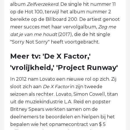
album
Zelfverzekerd
. De single hit nummer 11
op de Hot 100, terwijl het album nummer 2
bereikte op de Billboard 200. De artiest genoot
meer succes met haar vervolgalbum,
Zeg me
dat je van me houdt
(2017), die de hit single
"Sorry Not Sorry" heeft voortgebracht.
Meer tv: 'De X Factor,'
'vrolijkheid,' 'Project Runway'
In 2012 nam Lovato een nieuwe rol op zich. Zij
sloot zich aan
De X Factor
in zijn tweede
seizoen als rechter. Lovato, Simon Cowell, titan
uit de muziekindustrie L.A. Reid en popster
Britney Spears werkten samen om de
deelnemers te beoordelen en hielpen bij het
bepalen wie het opnamecontract van $ 5