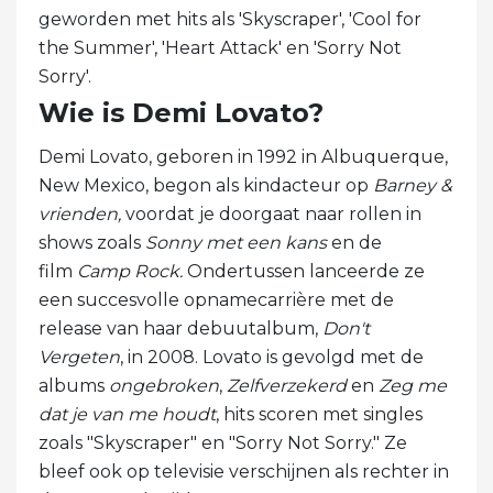
geworden met hits als 'Skyscraper', 'Cool for
the Summer', 'Heart Attack' en 'Sorry Not
Sorry'.
Wie is Demi Lovato?
Demi Lovato, geboren in 1992 in Albuquerque,
New Mexico, begon als kindacteur op
Barney &
vrienden,
voordat je doorgaat naar rollen in
shows zoals
Sonny met een kans
en de
film
Camp Rock.
Ondertussen lanceerde ze
een succesvolle opnamecarrière met de
release van haar debuutalbum,
Don't
Vergeten
, in 2008. Lovato is gevolgd met de
albums
ongebroken
,
Zelfverzekerd
en
Zeg me
dat je van me houdt
, hits scoren met singles
zoals "Skyscraper" en "Sorry Not Sorry." Ze
bleef ook op televisie verschijnen als rechter in