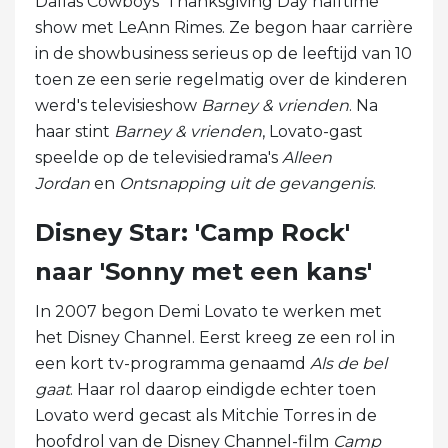
Dallas Cowboys' Thanksgiving Day halftime
show met LeAnn Rimes. Ze begon haar carrière
in de showbusiness serieus op de leeftijd van 10
toen ze een serie regelmatig over de kinderen
werd's televisieshow
Barney & vrienden
. Na
haar stint
Barney & vrienden
, Lovato-gast
speelde op de televisiedrama's
Alleen
Jordan
en
Ontsnapping uit de gevangenis
.
Disney Star: 'Camp Rock'
naar 'Sonny met een kans'
In 2007 begon Demi Lovato te werken met
het Disney Channel. Eerst kreeg ze een rol in
een kort tv-programma genaamd
Als de bel
gaat
. Haar rol daarop eindigde echter toen
Lovato werd gecast als Mitchie Torres in de
hoofdrol van de Disney Channel-film
Camp