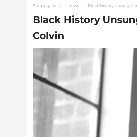
Startpagina
Nieuws
Black History Unsung He
Black History Unsun
Colvin