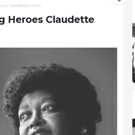
roes Claudette Colvin
g Heroes Claudette