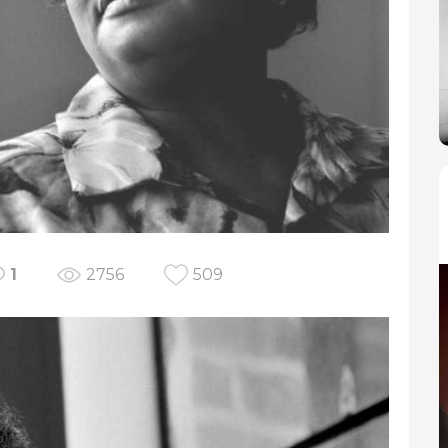
1
2756
509