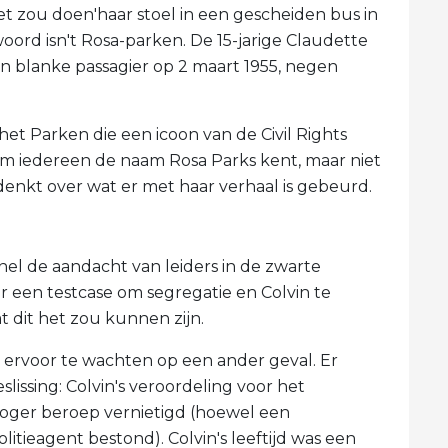
t zou doen'haar stoel in een gescheiden bus in
rd isn't Rosa-parken. De 15-jarige Claudette
n blanke passagier op 2 maart 1955, negen
et Parken die een icoon van de Civil Rights
m iedereen de naam Rosa Parks kent, maar niet
denkt over wat er met haar verhaal is gebeurd.
snel de aandacht van leiders in de zwarte
een testcase om segregatie en Colvin te
t dit het zou kunnen zijn.
ervoor te wachten op een ander geval. Er
issing: Colvin's veroordeling voor het
hoger beroep vernietigd (hoewel een
itieagent bestond). Colvin's leeftijd was een