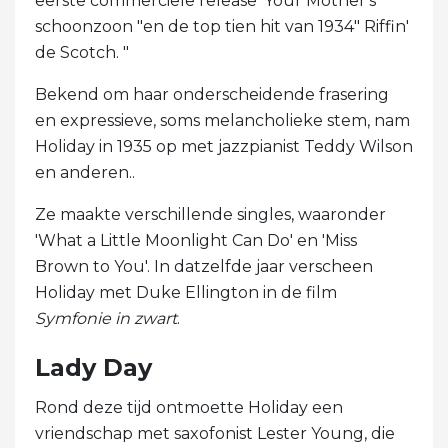
eerste commerciële release 'Your Mother's
schoonzoon "en de top tien hit van 1934" Riffin'
de Scotch. "
Bekend om haar onderscheidende frasering
en expressieve, soms melancholieke stem, nam
Holiday in 1935 op met jazzpianist Teddy Wilson
en anderen..
Ze maakte verschillende singles, waaronder
'What a Little Moonlight Can Do' en 'Miss
Brown to You'. In datzelfde jaar verscheen
Holiday met Duke Ellington in de film
Symfonie in zwart
.
Lady Day
Rond deze tijd ontmoette Holiday een
vriendschap met saxofonist Lester Young, die