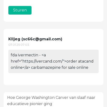
Sturen
Klljeg (
sc66c@gmail.com
)
07.01.25 07:03
fda ivermectin - <a
href="https://ivercand.com/">order atacand
online</a> carbamazepine for sale online
Hoe George Washington Carver van slaaf naar
educatieve pionier ging