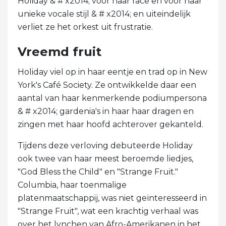
Holiday & # x2014; voor haar race en voor haar
unieke vocale stijl & # x2014; en uiteindelijk
verliet ze het orkest uit frustratie.
Vreemd fruit
Holiday viel op in haar eentje en trad op in New
York's Café Society. Ze ontwikkelde daar een
aantal van haar kenmerkende podiumpersona
& # x2014; gardenia's in haar haar dragen en
zingen met haar hoofd achterover gekanteld.
Tijdens deze verloving debuteerde Holiday
ook twee van haar meest beroemde liedjes,
"God Bless the Child" en "Strange Fruit."
Columbia, haar toenmalige
platenmaatschappij, was niet geïnteresseerd in
"Strange Fruit", wat een krachtig verhaal was
over het lynchen van Afro-Amerikanen in het