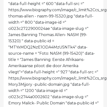
"data-full-height =" 600 "data-full-src ="
https://www.biography.com/.image/c_limit%2C
thomas-allen - nasm-99-15320.jpg "data-full-
width =" 800 "data-image-id ="
ci023c2722900024ae "data-image-slug ="
James Banning Thomas Allen- NASM (99-
15320) " data-public-id =
"MTYxMDQ2NzE1ODA4MzU5NTk4" data-
source-name = "Foto: NASM (99-15420)" data-
title = "James Banning: Eerste Afrikaans-
Amerikaanse piloot die door Amerika
vliegt">
"data-full-height =" 927 "data-full-src ="
https://www.biography.com/.image/c_limit%2C
Mory3Mjjory -public-domain.jpg "data-full-
width =" 1200 "data-image-id ="
ci023c2744a0002602 "data-image-slug ="
Emory Malick- Public Domain "data-public-id ="