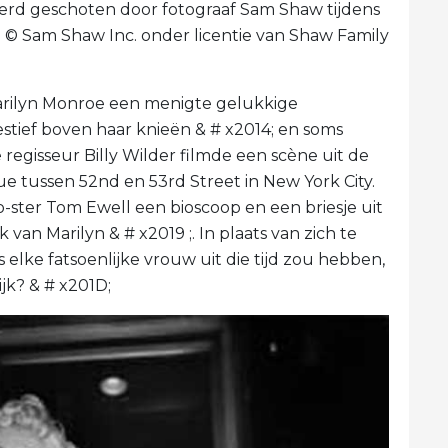
erd geschoten door fotograaf Sam Shaw tijdens
o © Sam Shaw Inc. onder licentie van Shaw Family
arilyn Monroe een menigte gelukkige
estief boven haar knieën & # x2014; en soms
 regisseur Billy Wilder filmde een scène uit de
 tussen 52nd en 53rd Street in New York City.
o-ster Tom Ewell een bioscoop en een briesje uit
 van Marilyn & # x2019 ;. In plaats van zich te
elke fatsoenlijke vrouw uit die tijd zou hebben,
ijk? & # x201D;