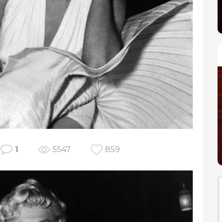
1
5547
859