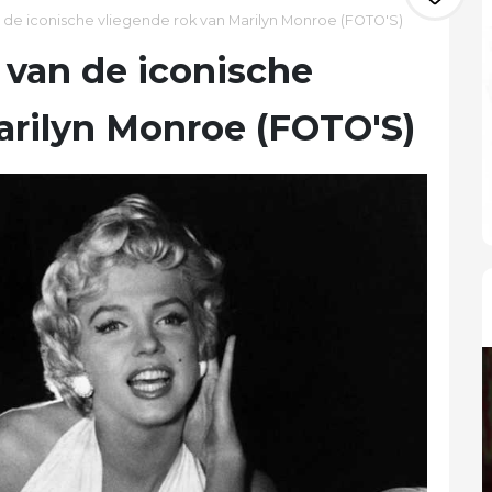
de iconische vliegende rok van Marilyn Monroe (FOTO'S)
van de iconische
arilyn Monroe (FOTO'S)