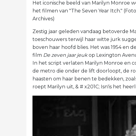
Het iconische beeld van Marilyn Monroe w
het filmen van "The Seven Year Itch." (Fot
Archives)
Zestig jaar geleden vandaag betoverde M
toeschouwers terwijl haar witte jurk sugg
boven haar hoofd blies. Het was 1954 en de
film
De zeven jaar jeuk
op Lexington Avenue
In het script verlaten Marilyn Monroe en c
de metro die onder de lift doorloopt, de rok
haasten om haar benen te bedekken, zoals 
roept Marilyn uit, & # x201C; Isn'is het heerl