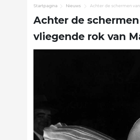
Startpagina
Nieuws
Achter de schermen van 
Achter de schermen 
vliegende rok van M