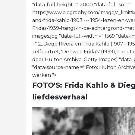
"data-full-height =" 2000 "data-full-src ="
https://www.biography.com/.image/c_l
and-frida-kahlo-1907 --- 1954-lezen-en-we
Fridas-1939-hangt-in-de-achtergrond-met
images.jpg "data-full-width =" 1569 "data
=" 2_Diego Rivera en Frida Kahlo (1907 - 19
zelfportret, 'De twee Frida's' (1939), han
door Hulton Archive: Getty Images) "da
"data-source-name =" Foto: Hulton Archive 
werken ">
FOTO'S: Frida Kahlo & Dieg
liefdesverhaal