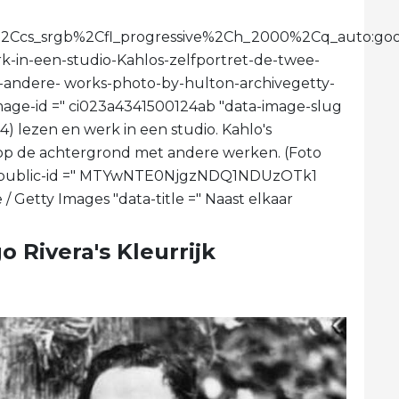
imit%2Ccs_srgb%2Cfl_progressive%2Ch_2000%2Cq_au
rk-in-een-studio-Kahlos-zelfportret-de-twee-
-andere- works-photo-by-hulton-archivegetty-
-image-id =" ci023a4341500124ab "data-image-slug
54) lezen en werk in een studio. Kahlo's
gt op de achtergrond met andere werken. (Foto
ta-public-id =" MTYwNTE0NjgzNDQ1NDUzOTk1
/ Getty Images "data-title =" Naast elkaar
o Rivera's Kleurrijk