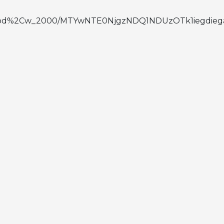
to:good%2Cw_2000/MTYwNTE0NjgzNDQ1NDUzOTk1iegdieg