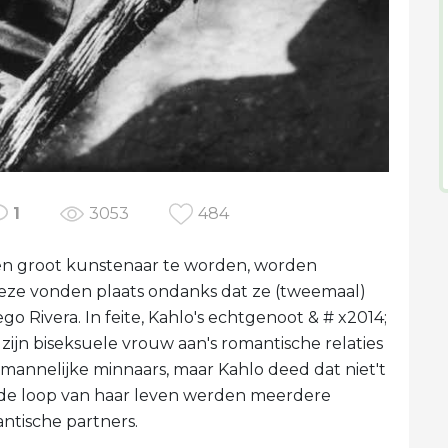
1
3053
484
 een groot kunstenaar te worden, worden
. Deze vonden plaats ondanks dat ze (tweemaal)
 Rivera. In feite, Kahlo's echtgenoot & # x2014;
zijn biseksuele vrouw aan's romantische relaties
 mannelijke minnaars, maar Kahlo deed dat niet't
In de loop van haar leven werden meerdere
tische partners.