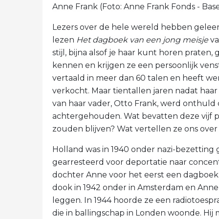
Anne Frank (Foto: Anne Frank Fonds - Base
Lezers over de hele wereld hebben gelee
lezen
Het dagboek van een jong meisje
va
stijl, bijna alsof je haar kunt horen prate
kennen en krijgen ze een persoonlijk vens
vertaald in meer dan 60 talen en heeft we
verkocht. Maar tientallen jaren nadat ha
van haar vader, Otto Frank, werd onthuld d
achtergehouden. Wat bevatten deze vijf p
zouden blijven? Wat vertellen ze ons ove
Holland was in 1940 onder nazi-bezetting
gearresteerd voor deportatie naar concent
dochter Anne voor het eerst een dagboek in
dook in 1942 onder in Amsterdam en Anne 
leggen. In 1944 hoorde ze een radiotoesp
die in ballingschap in Londen woonde. Hi