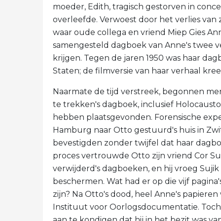
moeder, Edith, tragisch gestorven in conc
overleefde. Verwoest door het verlies van 
waar oude collega en vriend Miep Gies A
samengesteld dagboek van Anne's twee ve
krijgen. Tegen de jaren 1950 was haar da
Staten; de filmversie van haar verhaal kreeg
Naarmate de tijd verstreek, begonnen mens
te trekken's dagboek, inclusief Holocaus
hebben plaatsgevonden. Forensische expe
Hamburg naar Otto gestuurd's huis in Zwit
bevestigden zonder twijfel dat haar dagb
proces vertrouwde Otto zijn vriend Cor Suij
verwijderd's dagboeken, en hij vroeg Suji
beschermen. Wat had er op die vijf pagina
zijn? Na Otto's dood, heel Anne's papier
Instituut voor Oorlogsdocumentatie. Toch
aan te kondigen dat hij in het bezit was va