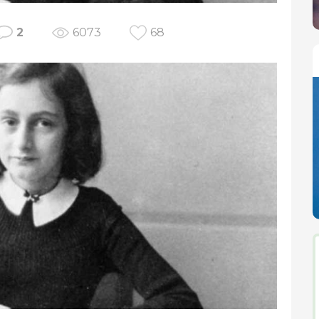
2
6073
68