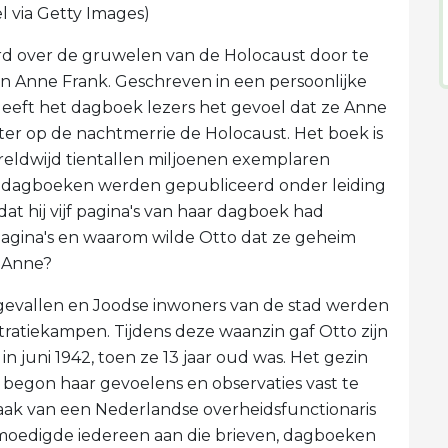
l via Getty Images)
rd over de gruwelen van de Holocaust door te
n Anne Frank. Geschreven in een persoonlijke
n, geeft het dagboek lezers het gevoel dat ze Anne
ter op de nachtmerrie de Holocaust. Het boek is
reldwijd tientallen miljoenen exemplaren
ar dagboeken werden gepubliceerd onder leiding
at hij vijf pagina's van haar dagboek had
agina's en waarom wilde Otto dat ze geheim
r Anne?
 gevallen en Joodse inwoners van de stad werden
ratiekampen. Tijdens deze waanzin gaf Otto zijn
 juni 1942, toen ze 13 jaar oud was. Het gezin
begon haar gevoelens en observaties vast te
raak van een Nederlandse overheidsfunctionaris
j moedigde iedereen aan die brieven, dagboeken