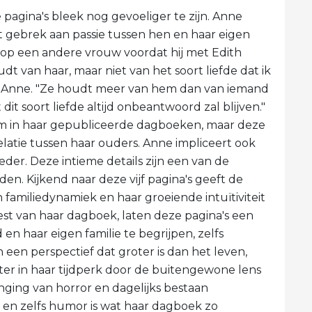
pagina's bleek nog gevoeliger te zijn. Anne
et gebrek aan passie tussen hen en haar eigen
 op een andere vrouw voordat hij met Edith
 van haar, maar niet van het soort liefde dat ik
ef Anne. "Ze houdt meer van hem dan van iemand
 dit soort liefde altijd onbeantwoord zal blijven."
am in haar gepubliceerde dagboeken, maar deze
relatie tussen haar ouders. Anne impliceert ook
der. Deze intieme details zijn een van de
nden. Kijkend naar deze vijf pagina's geeft de
n familiedynamiek en haar groeiende intuïtiviteit
est van haar dagboek, laten deze pagina's een
en haar eigen familie te begrijpen, zelfs
een perspectief dat groter is dan het leven,
ter in haar tijdperk door de buitengewone lens
ging van horror en dagelijks bestaan ​​
en zelfs humor is wat haar dagboek zo