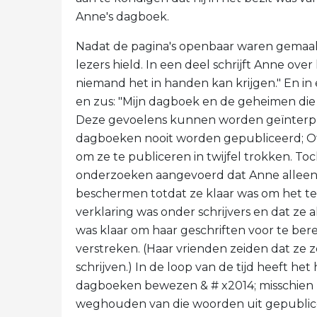
Anne's dagboek.
Nadat de pagina's openbaar waren gemaakt
lezers hield. In een deel schrijft Anne ove
niemand het in handen kan krijgen." En in 
en zus: "Mijn dagboek en de geheimen die i
Deze gevoelens kunnen worden geïnterpr
dagboeken nooit worden gepubliceerd; Otto 
om ze te publiceren in twijfel trokken. T
onderzoeken aangevoerd dat Anne alleen 
beschermen totdat ze klaar was om het te
verklaring was onder schrijvers en dat ze
was klaar om haar geschriften voor te berei
verstreken. (Haar vrienden zeiden dat ze z
schrijven.) In de loop van de tijd heeft h
dagboeken bewezen & # x2014; misschien h
weghouden van die woorden uit gepublice