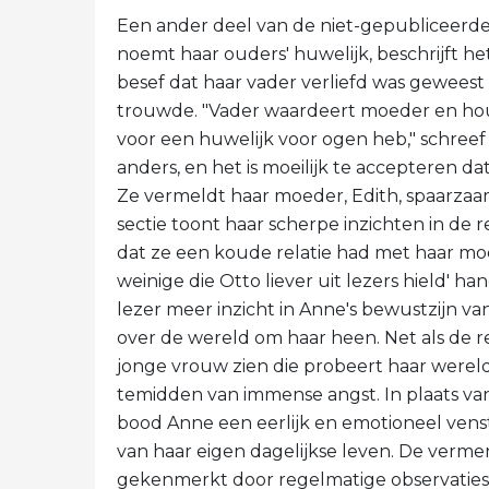
Een ander deel van de niet-gepubliceerde 
noemt haar ouders' huwelijk, beschrijft h
besef dat haar vader verliefd was geweest
trouwde. "Vader waardeert moeder en houdt
voor een huwelijk voor ogen heb," schre
anders, en het is moeilijk te accepteren dat
Ze vermeldt haar moeder, Edith, spaarza
sectie toont haar scherpe inzichten in de 
dat ze een koude relatie had met haar moe
weinige die Otto liever uit lezers hield' ha
lezer meer inzicht in Anne's bewustzijn va
over de wereld om haar heen. Net als de r
jonge vrouw zien die probeert haar wereld 
temidden van immense angst. In plaats van 
bood Anne een eerlijk en emotioneel vens
van haar eigen dagelijkse leven. De vermen
gekenmerkt door regelmatige observaties 