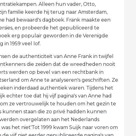
entratiekampen. Alleen hun vader, Otto,
zijn familie keerde hij terug naar Amsterdam,
nne had bewaard's dagboek. Frank maakte een
rsies, en probeerde het gepubliceerd te
gboek erg populair geworden in de Verenigde
 in 1959 veel lof.
en de authenticiteit van Anne Frank in twijfel
tontkenners die zeiden dat de wreedheden nooit
rts werden op bevel van een rechtbank in
serland om Anne te analyseren's geschriften. Ze
oeken inderdaad authentiek waren. Tijdens het
k echter toe dat hij vijf pagina's van Anne had
k om ze vertrouwelijk te houden om het gezin te
's kunnen staan ​​die zo privé hadden kunnen
en werden overgelaten aan het Nederlands
 was het niet'Tot 1999 kwam Suijk naar voren om
n de vijf niet eerder gepubliceerde pagina's van