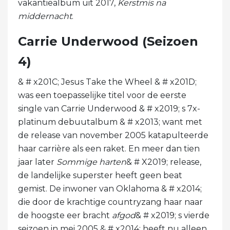
vakantiealbum uit 2017,
Kerstmis na
middernacht
.
Carrie Underwood (Seizoen
4)
& # x201C; Jesus Take the Wheel & # x201D;
was een toepasselijke titel voor de eerste
single van Carrie Underwood & # x2019; s 7x-
platinum debuutalbum & # x2013; want met
de release van november 2005 katapulteerde
haar carrière als een raket. En meer dan tien
jaar later
Sommige harten
& # X2019; release,
de landelijke superster heeft geen beat
gemist. De inwoner van Oklahoma & # x2014;
die door de krachtige countryzang haar naar
de hoogste eer bracht
afgod
& # x2019; s vierde
seizoen in mei 2005 & # x2014; heeft nu alleen