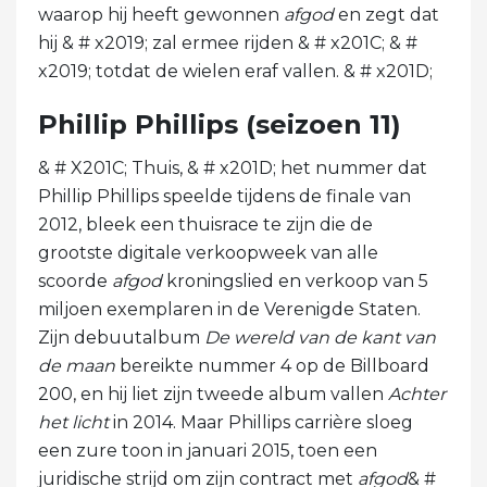
waarop hij heeft gewonnen
afgod
en zegt dat
hij & # x2019; zal ermee rijden & # x201C; & #
x2019; totdat de wielen eraf vallen. & # x201D;
Phillip Phillips (seizoen 11)
& # X201C; Thuis, & # x201D; het nummer dat
Phillip Phillips speelde tijdens de finale van
2012, bleek een thuisrace te zijn die de
grootste digitale verkoopweek van alle
scoorde
afgod
kroningslied en verkoop van 5
miljoen exemplaren in de Verenigde Staten.
Zijn debuutalbum
De wereld
van de kant van
de maan
bereikte nummer 4 op de Billboard
200, en hij liet zijn tweede album vallen
Achter
het licht
in 2014. Maar Phillips carrière sloeg
een zure toon in januari 2015, toen een
juridische strijd om zijn contract met
afgod
& #