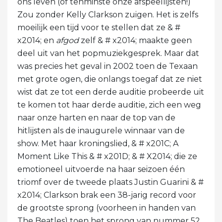
ons leven (of tenminste onze afspeellijsten!)
Zou zonder Kelly Clarkson zuigen. Het is zelfs
moeilijk een tijd voor te stellen dat ze & #
x2014; en
afgod
zelf & # x2014; maakte geen
deel uit van het popmuziekgesprek. Maar dat
was precies het geval in 2002 toen de Texaan
met grote ogen, die onlangs toegaf dat ze niet
wist dat ze tot een derde auditie probeerde uit
te komen tot haar derde auditie, zich een weg
naar onze harten en naar de top van de
hitlijsten als de inaugurele winnaar van de
show. Met haar kroningslied, & # x201C; A
Moment Like This & # x201D; & # X2014; die ze
emotioneel uitvoerde na haar seizoen één
triomf over de tweede plaats Justin Guarini & #
x2014; Clarkson brak een 38-jarig record voor
de grootste sprong (voorheen in handen van
The Beatles) toen het sprong van nummer 52