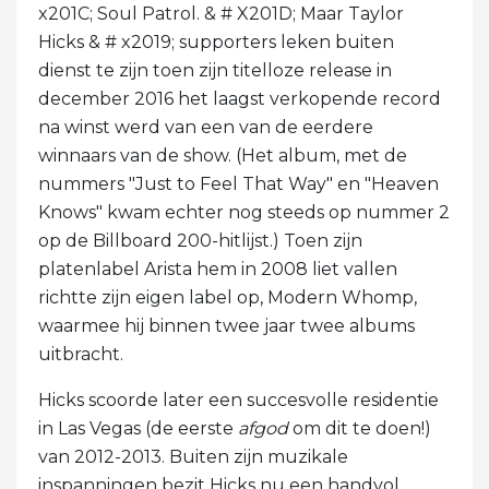
x201C; Soul Patrol. & # X201D; Maar Taylor
Hicks & # x2019; supporters leken buiten
dienst te zijn toen zijn titelloze release in
december 2016 het laagst verkopende record
na winst werd van een van de eerdere
winnaars van de show. (Het album, met de
nummers "Just to Feel That Way" en "Heaven
Knows" kwam echter nog steeds op nummer 2
op de Billboard 200-hitlijst.) Toen zijn
platenlabel Arista hem in 2008 liet vallen
richtte zijn eigen label op, Modern Whomp,
waarmee hij binnen twee jaar twee albums
uitbracht.
Hicks scoorde later een succesvolle residentie
in Las Vegas (de eerste
afgod
om dit te doen!)
van 2012-2013. Buiten zijn muzikale
inspanningen bezit Hicks nu een handvol