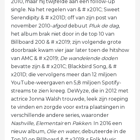
2010, maar hij twijfelde aan een follow-up
single. Na het regelen van & # x201C; Sweet
Serendipity & # x201D; off van zijn post van
november 2010-
afgod
debuut
Pluk de dag
,
het album brak niet door in de top 10 van
Billboard 200 & # x2019; zijn volgende grote
doorbraak kwam vier jaar later toen de hitshow
van AMC & # x2019;
De wandelende doden
bevatte zijn & # x201C; Blackbird Song, & #
x201D; die vervolgens meer dan 12 miljoen
YouTube-weergaven en 5,8 miljoen Spotify-
streams te zien kreeg. DeWyze, die in 2012 met
actrice Jonna Walsh trouwde, leek zijn roeping
te vinden en zorgde voor extra plaatsingen in
verschillende andere series, waaronder
Nashville
,
Elementair
en
Pakken
. In 2016 een
nieuw album,
Olie en water
, debuteerde in de
Top 10 op Billboard & # x2019; s Folk Music