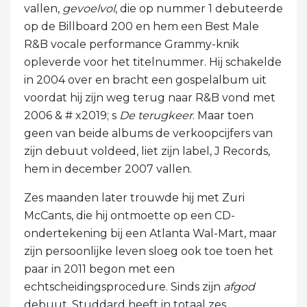
vallen,
gevoelvol
, die op nummer 1 debuteerde
op de Billboard 200 en hem een ​​Best Male
R&B vocale performance Grammy-knik
opleverde voor het titelnummer. Hij schakelde
in 2004 over en bracht een gospelalbum uit
voordat hij zijn weg terug naar R&B vond met
2006 & # x2019; s
De terugkeer
. Maar toen
geen van beide albums de verkoopcijfers van
zijn debuut voldeed, liet zijn label, J Records,
hem in december 2007 vallen.
Zes maanden later trouwde hij met Zuri
McCants, die hij ontmoette op een CD-
ondertekening bij een Atlanta Wal-Mart, maar
zijn persoonlijke leven sloeg ook toe toen het
paar in 2011 begon met een
echtscheidingsprocedure. Sinds zijn
afgod
debuut, Studdard heeft in totaal zes