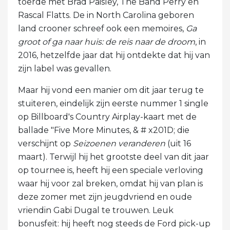
toerde met Brad Paisley, The Band Perry en
Rascal Flatts. De in North Carolina geboren
land crooner schreef ook een memoires,
Ga
groot of ga naar huis: de reis naar de droom
, in
2016, hetzelfde jaar dat hij ontdekte dat hij van
zijn label was gevallen.
Maar hij vond een manier om dit jaar terug te
stuiteren, eindelijk zijn eerste nummer 1 single
op Billboard's Country Airplay-kaart met de
ballade "Five More Minutes, & # x201D; die
verschijnt op
Seizoenen veranderen
(uit 16
maart). Terwijl hij het grootste deel van dit jaar
op tournee is, heeft hij een speciale verloving
waar hij voor zal breken, omdat hij van plan is
deze zomer met zijn jeugdvriend en oude
vriendin Gabi Dugal te trouwen. Leuk
bonusfeit: hij heeft nog steeds de Ford pick-up