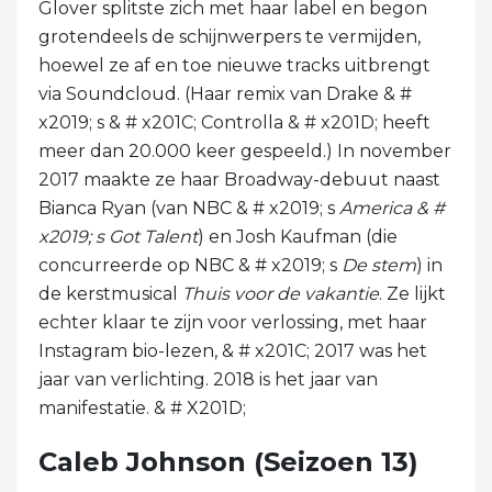
Glover splitste zich met haar label en begon
grotendeels de schijnwerpers te vermijden,
hoewel ze af en toe nieuwe tracks uitbrengt
via Soundcloud. (Haar remix van Drake & #
x2019; s & # x201C; Controlla & # x201D; heeft
meer dan 20.000 keer gespeeld.) In november
2017 maakte ze haar Broadway-debuut naast
Bianca Ryan (van NBC & # x2019; s
America & #
x2019; s Got Talent
) en Josh Kaufman (die
concurreerde op NBC & # x2019; s
De stem
) in
de kerstmusical
Thuis voor de vakantie
. Ze lijkt
echter klaar te zijn voor verlossing, met haar
Instagram bio-lezen, & # x201C; 2017 was het
jaar van verlichting. 2018 is het jaar van
manifestatie. & # X201D;
Caleb Johnson (Seizoen 13)