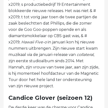
x2019; s productiebedrijf 19 Entertainment
blokkeerde nieuwe releases. Het was niet & #
x2019; t tot vorig jaar toen de twee partijen de
zaak beslechtten dat Phillips, die die zomer
voor de Goo Goo-poppen opende en als
diamantsmokkelaar op CBS gast was, & #
x2019;
Hawaii Five-o
in januari kon hij nieuwe
nummers uitbrengen. Zijn nieuwe start kwam
muzikaal via de januari-release van
collateral
,
zijn eerste studioalbum sinds 2014. Met
Hannah, zijn vrouw van twee jaar, aan zijn zijde,
is hij momenteel hoofdacteur van de Magnetic
Tour door het hele land ter ondersteuning
van zijn nieuwe project.
Candice Glover (seizoen 12)
De derde keer was de charme voor Candice