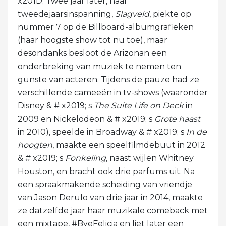
x201D; Twee jaar later, haar
tweedejaarsinspanning,
Slagveld
, piekte op
nummer 7 op de Billboard-albumgrafieken
(haar hoogste show tot nu toe), maar
desondanks besloot de Arizonan een
onderbreking van muziek te nemen ten
gunste van acteren. Tijdens de pauze had ze
verschillende cameeën in tv-shows (waaronder
Disney & # x2019; s
The Suite Life on Deck
in
2009 en Nickelodeon & # x2019; s
Grote haast
in 2010), speelde in Broadway & # x2019; s
In de
hoogten
, maakte een speelfilmdebuut in 2012
& # x2019; s
Fonkeling
, naast wijlen Whitney
Houston, en bracht ook drie parfums uit. Na
een spraakmakende scheiding van vriendje
van Jason Derulo van drie jaar in 2014, maakte
ze datzelfde jaar haar muzikale comeback met
een mixtape, #ByeFelicia en liet later een