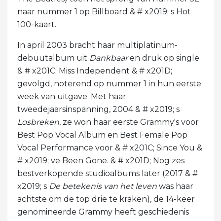
naar nummer 1 op Billboard & # x2019; s Hot
100-kaart.
In april 2003 bracht haar multiplatinum-
debuutalbum uit
Dankbaar
en druk op single
& # x201C; Miss Independent & # x201D;
gevolgd, noterend op nummer 1 in hun eerste
week van uitgave. Met haar
tweedejaarsinspanning, 2004 & # x2019; s
Losbreken
, ze won haar eerste Grammy's voor
Best Pop Vocal Album en Best Female Pop
Vocal Performance voor & # x201C; Since You &
# x2019; ve Been Gone. & # x201D; Nog zes
bestverkopende studioalbums later (2017 & #
x2019; s
De betekenis van het leven
was haar
achtste om de top drie te kraken), de 14-keer
genomineerde Grammy heeft geschiedenis