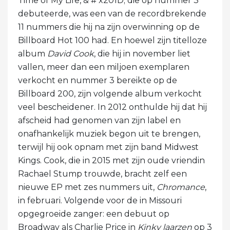
Time of My Life, & # x201D; die op nummer 3
debuteerde, was een van de recordbrekende
11 nummers die hij na zijn overwinning op de
Billboard Hot 100 had. En hoewel zijn titelloze
album
David Cook
, die hij in november liet
vallen, meer dan een miljoen exemplaren
verkocht en nummer 3 bereikte op de
Billboard 200, zijn volgende album verkocht
veel bescheidener. In 2012 onthulde hij dat hij
afscheid had genomen van zijn label en
onafhankelijk muziek begon uit te brengen,
terwijl hij ook opnam met zijn band Midwest
Kings. Cook, die in 2015 met zijn oude vriendin
Rachael Stump trouwde, bracht zelf een
nieuwe EP met zes nummers uit,
Chromance
,
in februari. Volgende voor de in Missouri
opgegroeide zanger: een debuut op
Broadway als Charlie Price in
Kinky laarzen
op 3