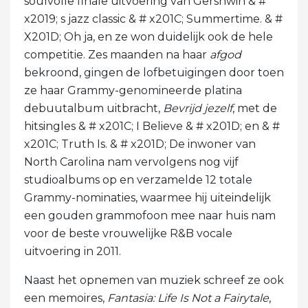
soulvolle finale uitvoering van Gershwin & #
x2019; s jazz classic & # x201C; Summertime. & #
X201D; Oh ja, en ze won duidelijk ook de hele
competitie. Zes maanden na haar
afgod
bekroond, gingen de lofbetuigingen door toen
ze haar Grammy-genomineerde platina
debuutalbum uitbracht,
Bevrijd jezelf
, met de
hitsingles & # x201C; I Believe & # x201D; en & #
x201C; Truth Is. & # x201D; De inwoner van
North Carolina nam vervolgens nog vijf
studioalbums op en verzamelde 12 totale
Grammy-nominaties, waarmee hij uiteindelijk
een gouden grammofoon mee naar huis nam
voor de beste vrouwelijke R&B vocale
uitvoering in 2011.
Naast het opnemen van muziek schreef ze ook
een memoires,
Fantasia: Life Is Not a Fairytale
,