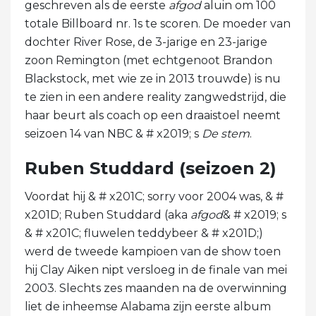
geschreven als de eerste
afgod
aluin om 100
totale Billboard nr. 1s te scoren. De moeder van
dochter River Rose, de 3-jarige en 23-jarige
zoon Remington (met echtgenoot Brandon
Blackstock, met wie ze in 2013 trouwde) is nu
te zien in een andere reality zangwedstrijd, die
haar beurt als coach op een draaistoel neemt
seizoen 14 van NBC & # x2019; s
De stem
.
Ruben Studdard (seizoen 2)
Voordat hij & # x201C; sorry voor 2004 was, & #
x201D; Ruben Studdard (aka
afgod
& # x2019; s
& # x201C; fluwelen teddybeer & # x201D;)
werd de tweede kampioen van de show toen
hij Clay Aiken nipt versloeg in de finale van mei
2003. Slechts zes maanden na de overwinning
liet de inheemse Alabama zijn eerste album