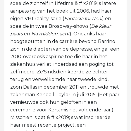
speelde zichzelf in Lifetime & # x2019; s latere
aanpassing van het boek uit 2006, had haar
eigen VH1 reality-serie (
Fantasia for Real
) en
speelde in twee Broadway-shows (
De kleur
paars
en
Na middernacht
). Ondanks haar
hoogtepunten in de carrière bevond Barrino
zich in de diepten van de depressie, en gaf een
2010-overdosis aspirine toe die haar in het
ziekenhuis verliet, inderdaad een poging tot
zelfmoord. Ze'Sindsdien keerde ze echter
terug en verwelkomde haar tweede kind,
zoon Dallas in december 2011 en trouwde met
zakenman Kendall Taylor in juli 2015. (Het paar
vernieuwde ook hun geloften in een
ceremonie voor Kerstmis het volgende jaar.)
Misschien is dat & # x2019; s wat inspireerde
haar meest recente project, een