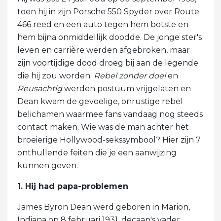
toen hij in zijn Porsche 550 Spyder over Route
466 reed en een auto tegen hem botste en
hem bijna onmiddellijk doodde. De jonge ster's
leven en carrière werden afgebroken, maar
zijn voortijdige dood droeg bij aan de legende
die hij zou worden.
Rebel zonder doel
en
Reusachtig
werden postuum vrijgelaten en
Dean kwam de gevoelige, onrustige rebel
belichamen waarmee fans vandaag nog steeds
contact maken. Wie was de man achter het
broeierige Hollywood-sekssymbool? Hier zijn 7
onthullende feiten die je een aanwijzing
kunnen geven.
1. Hij had papa-problemen
James Byron Dean werd geboren in Marion,
Indiana op 8 februari 1931. decaan's vader