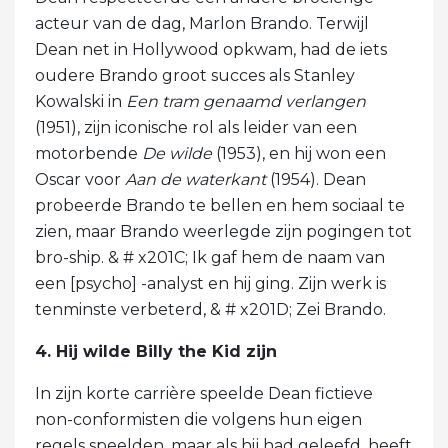
acteur van de dag, Marlon Brando. Terwijl
Dean net in Hollywood opkwam, had de iets
oudere Brando groot succes als Stanley
Kowalski in
Een tram genaamd verlangen
(1951), zijn iconische rol als leider van een
motorbende
De wilde
(1953), en hij won een
Oscar voor
Aan de waterkant
(1954). Dean
probeerde Brando te bellen en hem sociaal te
zien, maar Brando weerlegde zijn pogingen tot
bro-ship. & # x201C; Ik gaf hem de naam van
een [psycho] -analyst en hij ging. Zijn werk is
tenminste verbeterd, & # x201D; Zei Brando.
4. Hij wilde Billy the Kid zijn
In zijn korte carrière speelde Dean fictieve
non-conformisten die volgens hun eigen
regels speelden, maar als hij had geleefd, heeft