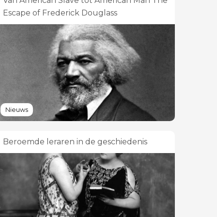
Van American Slave tot American Man The
Escape of Frederick Douglass
Nieuws
Beroemde leraren in de geschiedenis