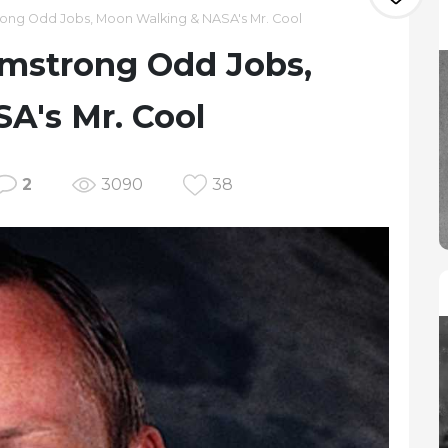
rong Odd Jobs, Moon Walking & NASA's Mr. Cool
Armstrong Odd Jobs,
A's Mr. Cool
2
3090
38