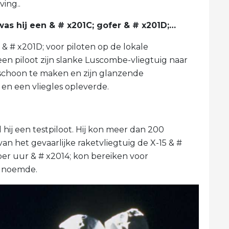
ving..
was hij een & # x201C; gofer & # x201D;…
& # x201D; voor piloten op de lokale
en piloot zijn slanke Luscombe-vliegtuig naar
schoon te maken en zijn glanzende
t en een vliegles opleverde.
 hij een testpiloot. Hij kon meer dan 200
an het gevaarlijke raketvliegtuig de X-15 & #
per uur & # x2014; kon bereiken voor
n noemde.