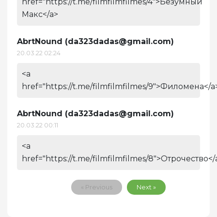
href="https://t.me/filmfilmfilmes/4">Безумный
Макс</a>
AbrtNound (
da323dadas@gmail.com
)
20.03.22 02:24
<a
href="https://t.me/filmfilmfilmes/9">Филомена</a
AbrtNound (
da323dadas@gmail.com
)
20.03.22 00:11
<a
href="https://t.me/filmfilmfilmes/8">Отрочество</
« Previous
Next »