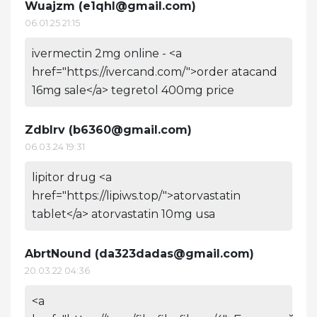
Wuajzm (
e1qhl@gmail.com
)
06.01.25 21:15
ivermectin 2mg online - <a
href="https://ivercand.com/">order atacand
16mg sale</a> tegretol 400mg price
Zdblrv (
b6360@gmail.com
)
06.03.24 19:31
lipitor drug <a
href="https://lipiws.top/">atorvastatin
tablet</a> atorvastatin 10mg usa
AbrtNound (
da323dadas@gmail.com
)
20.03.22 04:36
<a